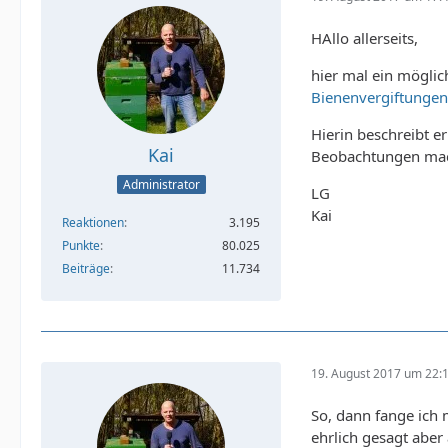
HAllo allerseits,
hier mal ein mögli
Bienenvergiftungen
Hierin beschreibt 
Kai
Beobachtungen mac
Administrator
LG
Kai
Reaktionen
3.195
Punkte
80.025
Beiträge
11.734
19. August 2017 um 22:
So, dann fange ich 
ehrlich gesagt aber