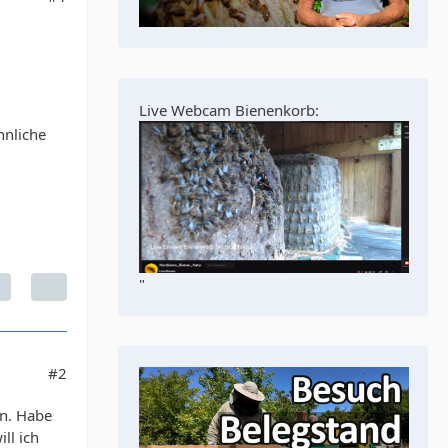
Live Webcam Bienenkorb:
hnliche
"
#2
en. Habe
ll ich