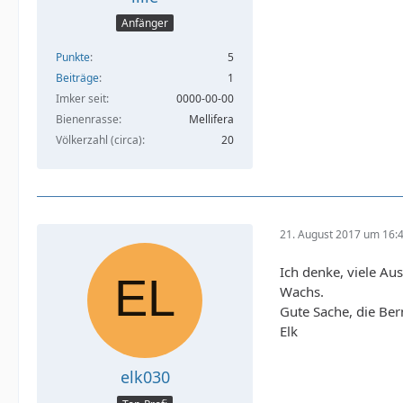
Anfänger
Punkte
5
Beiträge
1
Imker seit
0000-00-00
Bienenrasse
Mellifera
Völkerzahl (circa)
20
21. August 2017 um 16:
Ich denke, viele Au
Wachs.
Gute Sache, die Ber
Elk
elk030