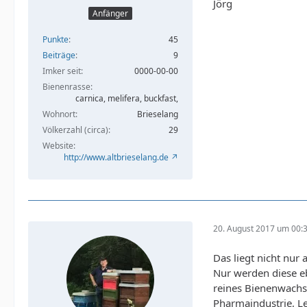
Jörg
Anfänger
Punkte
45
Beiträge
9
Imker seit
0000-00-00
Bienenrasse
carnica, melifera, buckfast,
Wohnort
Brieselang
Völkerzahl (circa)
29
Website
http://www.altbrieselang.de
20. August 2017 um 00:
Das liegt nicht nur
Nur werden diese e
reines Bienenwachs 
Pharmaindustrie, Le