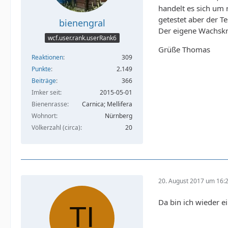
handelt es sich um 
getestet aber der Te
bienengral
Der eigene Wachskr
wcf.user.rank.userRank6
Grüße Thomas
Reaktionen
309
Punkte
2.149
Beiträge
366
Imker seit
2015-05-01
Bienenrasse
Carnica; Mellifera
Wohnort
Nürnberg
Völkerzahl (circa)
20
20. August 2017 um 16:
Da bin ich wieder e