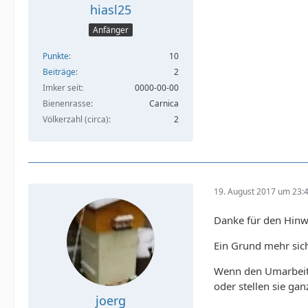
hiasl25
Anfänger
Punkte
10
Beiträge
2
Imker seit
0000-00-00
Bienenrasse
Carnica
Völkerzahl (circa)
2
19. August 2017 um 23:
Danke für den Hinwei
Ein Grund mehr sic
Wenn den Umarbeite
oder stellen sie gan
joerg