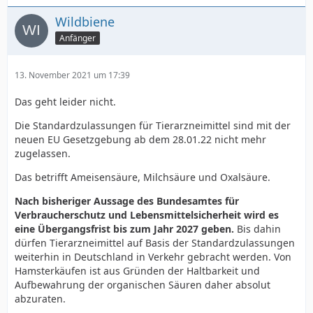
Standardzulassungen handelt es sich vor allem um
Wildbiene
Desinfektionsmittel, Infusionslösungen sowie
Arzneimittel zur Anwendung bei Bienen."
Anfänger
"Die Rechtsverordnung ergeht nach Anhörung von
13. November 2021 um 17:39
Sachverständigen und mit Zustimmung des
Bundesrates."
Das geht leider nicht.
Die Standardzulassungen für Tierarzneimittel sind mit der
neuen EU Gesetzgebung ab dem 28.01.22 nicht mehr
zugelassen.
LG
Das betrifft Ameisensäure, Milchsäure und Oxalsäure.
Kai
Nach bisheriger Aussage des Bundesamtes für
Verbraucherschutz und Lebensmittelsicherheit wird es
eine Übergangsfrist bis zum Jahr 2027 geben.
Bis dahin
dürfen Tierarzneimittel auf Basis der Standardzulassungen
weiterhin in Deutschland in Verkehr gebracht werden. Von
Hamsterkäufen ist aus Gründen der Haltbarkeit und
Aufbewahrung der organischen Säuren daher absolut
abzuraten.