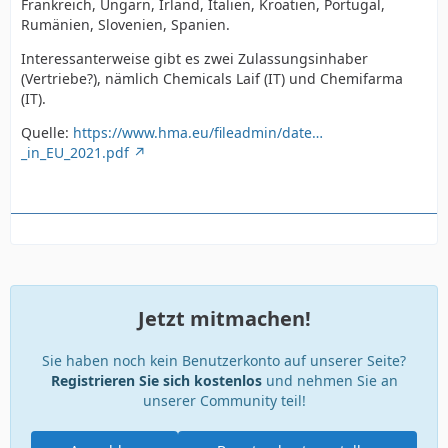
kein italienisch Spreche kann ich hier mit dem
Frankreich, Ungarn, Irland, Italien, Kroatien, Portugal,
Hersteller nicht entsprechen kontakt aufnehmen.
Rumänien, Slovenien, Spanien.
Interessanterweise gibt es zwei Zulassungsinhaber
http://www.alveis.it/en/cura-delle-api-eng/bioxal-eng/
(Vertriebe?), nämlich Chemicals Laif (IT) und Chemifarma
(IT).
Api-Bioxal is an Oxalic acid based
Quelle:
https://www.hma.eu/fileadmin/date…
_in_EU_2021.pdf
veterinary medicine against Varroa
the only one in the EU approved for vaporization;
Die haben in Italien eine Zulassung wie auch immer
diese aussieht.
Jetzt mitmachen!
Grüße Thomas
Sie haben noch kein Benutzerkonto auf unserer Seite?
Grüße Thomas
Registrieren Sie sich kostenlos
und nehmen Sie an
unserer Community teil!