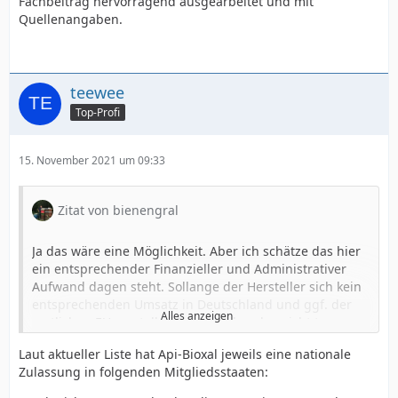
Fachbeitrag hervorragend ausgearbeitet und mit
Quellenangaben.
teewee
Top-Profi
15. November 2021 um 09:33
Zitat von bienengral
Ja das wäre eine Möglichkeit. Aber ich schätze das hier
ein entsprechender Finanzieller und Administrativer
Aufwand dagen steht. Sollange der Hersteller sich kein
entsprechenden Umsatz in Deutschland und ggf. der
Alles anzeigen
restlichen EU vorstellen kann wird er das nicht tun.
Laut aktueller Liste hat Api-Bioxal jeweils eine nationale
Ich habe einen Hersteller in Internet gefunden welche
Zulassung in folgenden Mitgliedsstaaten:
wohl eine Zulassung in Italien besitzt. Da ich jedoch