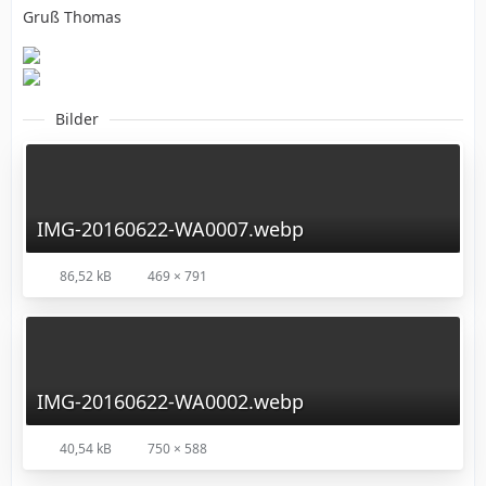
Gruß Thomas
Bilder
IMG-20160622-WA0007.webp
86,52 kB
469 × 791
IMG-20160622-WA0002.webp
40,54 kB
750 × 588