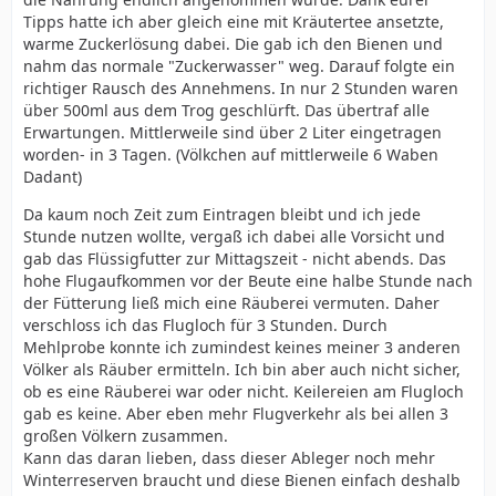
Tipps hatte ich aber gleich eine mit Kräutertee ansetzte,
warme Zuckerlösung dabei. Die gab ich den Bienen und
nahm das normale "Zuckerwasser" weg. Darauf folgte ein
richtiger Rausch des Annehmens. In nur 2 Stunden waren
über 500ml aus dem Trog geschlürft. Das übertraf alle
Erwartungen. Mittlerweile sind über 2 Liter eingetragen
worden- in 3 Tagen. (Völkchen auf mittlerweile 6 Waben
Dadant)
Da kaum noch Zeit zum Eintragen bleibt und ich jede
Stunde nutzen wollte, vergaß ich dabei alle Vorsicht und
gab das Flüssigfutter zur Mittagszeit - nicht abends. Das
hohe Flugaufkommen vor der Beute eine halbe Stunde nach
der Fütterung ließ mich eine Räuberei vermuten. Daher
verschloss ich das Flugloch für 3 Stunden. Durch
Mehlprobe konnte ich zumindest keines meiner 3 anderen
Völker als Räuber ermitteln. Ich bin aber auch nicht sicher,
ob es eine Räuberei war oder nicht. Keilereien am Flugloch
gab es keine. Aber eben mehr Flugverkehr als bei allen 3
großen Völkern zusammen.
Kann das daran lieben, dass dieser Ableger noch mehr
Winterreserven braucht und diese Bienen einfach deshalb