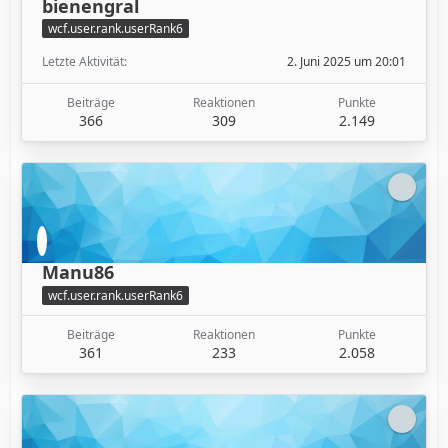
bienengral
wcf.user.rank.userRank6
Letzte Aktivität
2. Juni 2025 um 20:01
Beiträge
Reaktionen
Punkte
366
309
2.149
Manu86
wcf.user.rank.userRank6
Beiträge
Reaktionen
Punkte
361
233
2.058