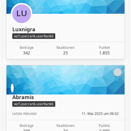
Luxnigra
wcf.user.rank.userRank6
Beiträge
Reaktionen
Punkte
342
25
1.855
Abramis
wcf.user.rank.userRank6
Letzte Aktivität
11. Mai 2025 um 06:32
Beiträge
Reaktionen
Punkte
339
34
2.009