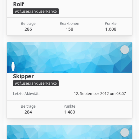
Rolf
wcf.user.rank.userRank6
Beiträge
Reaktionen
Punkte
286
158
1.608
Skipper
wcf.user.rank.userRank6
Letzte Aktivität
12. September 2012 um 08:07
Beiträge
Punkte
284
1.480