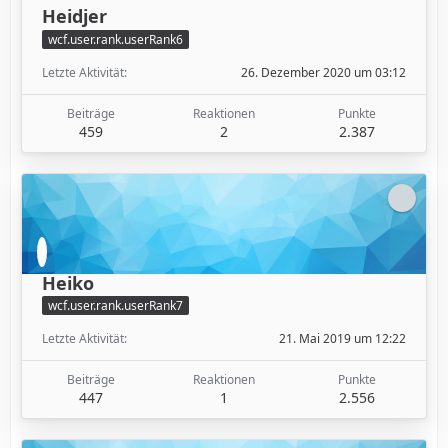
Heidjer
wcf.user.rank.userRank6
Letzte Aktivität
26. Dezember 2020 um 03:12
Beiträge
Reaktionen
Punkte
459
2
2.387
Heiko
wcf.user.rank.userRank7
Letzte Aktivität
21. Mai 2019 um 12:22
Beiträge
Reaktionen
Punkte
447
1
2.556