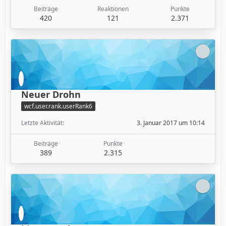
Beiträge
Reaktionen
Punkte
420
121
2.371
Neuer Drohn
wcf.user.rank.userRank6
Letzte Aktivität
3. Januar 2017 um 10:14
Beiträge
Punkte
389
2.315