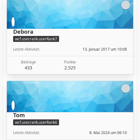
Debora
wcf.user.rank.userRank7
Letzte Aktivität
13. Januar 2017 um 10:08
Beiträge
Punkte
433
2.525
Tom
wcf.user.rank.userRank6
Letzte Aktivität
8. Mai 2024 um 06:10