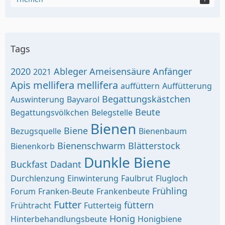
Tags
2020
Ableger
Ameisensäure
Anfänger
2021
Apis mellifera mellifera
auffüttern
Auffütterung
Begattungskästchen
Auswinterung
Bayvarol
Beute
Begattungsvölkchen
Belegstelle
Bienen
Biene
Bezugsquelle
Bienenbaum
Bienenschwarm
Blätterstock
Bienenkorb
Dunkle Biene
Buckfast
Dadant
Durchlenzung
Einwinterung
Faulbrut
Flugloch
Frühling
Forum
Franken-Beute
Frankenbeute
Futter
füttern
Frühtracht
Futterteig
Honig
Hinterbehandlungsbeute
Honigbiene