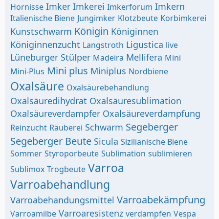
Imker
Imkerei
Imkern
Hornisse
Imkerforum
Italienische Biene
Jungimker
Klotzbeute
Korbimkerei
Königin
Kunstschwarm
Königinnen
Königinnenzucht
Ligustica
Langstroth
live
Lüneburger Stülper
Mellifera
Madeira
Mini
Mini plus
Miniplus
Mini-Plus
Nordbiene
Oxalsäure
Oxalsäurebehandlung
Oxalsäuredihydrat
Oxalsäuresublimation
Oxalsäureverdampfer
Oxalsäureverdampfung
Segeberger
Schwarm
Reinzucht
Räuberei
Segeberger Beute
Sicula
Sizilianische Biene
Sommer
Styroporbeute
Sublimation
sublimieren
Varroa
Sublimox
Trogbeute
Varroabehandlung
Varroabekämpfung
Varroabehandungsmittel
Varroaresistenz
Varroamilbe
verdampfen
Vespa