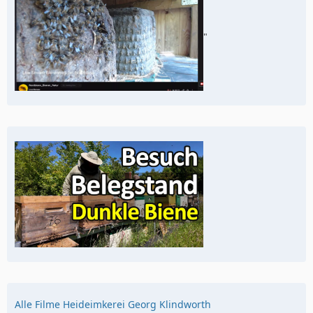
"
Alle Filme Heideimkerei Georg Klindworth