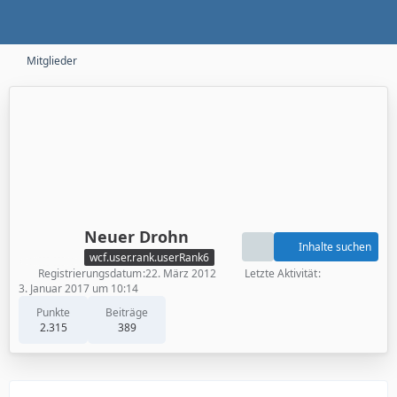
Mitglieder
Neuer Drohn
Inhalte suchen
wcf.user.rank.userRank6
Registrierungsdatum
22. März 2012
Letzte Aktivität
3. Januar 2017 um 10:14
Punkte
Beiträge
2.315
389