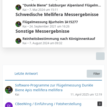
e
B
r
z
e
L
"Dunkle Biene" Salzburger Alpenland Flügelmessung
ä
t
i
e
Kai
7. Mai 2024 um 15:11
g
e
Schwedische Mellifera Messergebnisse
t
t
e
B
r
z
e
L
Flügelmessung Bjurholm IA15277
ä
t
i
e
Kai
24. September 2021 um 16:26
g
e
Sonstige Messergebnisse
t
t
e
B
r
z
e
L
Reinheitsbestimmung nach Königinnenkauf
ä
t
i
e
Kai
7. August 2024 um 09:32
g
e
t
t
e
B
r
z
e
ä
t
i
g
e
t
e
B
r
e
Letzte Antwort
Filter
ä
i
g
t
e
Software-Programme zur Flügelmessung Dunkle
r
Biene Apis mellifera mellifera
ä
Kai
11. April 2025 um 12:19
g
e
CBeeWing / Einführung / Fotoherstellung
3