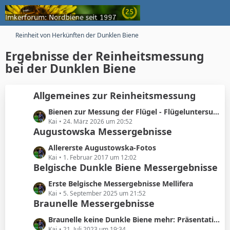
Reinheit von Herkünften der Dunklen Biene
Ergebnisse der Reinheitsmessung
bei der Dunklen Biene
Allgemeines zur Reinheitsmessung
L
Bienen zur Messung der Flügel - Flügeluntersuchungen
e
Kai
24. März 2026 um 20:52
Augustowska Messergebnisse
t
z
L
Allererste Augustowska-Fotos
t
e
Kai
1. Februar 2017 um 12:02
e
Belgische Dunkle Biene Messergebnisse
t
B
z
e
L
Erste Belgische Messergebnisse Mellifera
t
i
e
Kai
5. September 2025 um 21:52
e
Braunelle Messergebnisse
t
t
B
r
z
e
L
Braunelle keine Dunkle Biene mehr: Präsentation Martina Siller
ä
t
i
e
Kai
21. Juli 2023 um 19:34