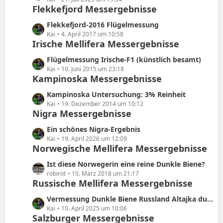
g
e
Flekkefjord Messergebnisse
t
t
e
B
r
z
e
L
Flekkefjord-2016 Flügelmessung
ä
t
i
e
Kai
4. April 2017 um 10:58
g
e
Irische Mellifera Messergebnisse
t
t
e
B
r
z
e
L
Flügelmessung Irische-F1 (künstlich besamt)
ä
t
i
e
Kai
10. Juni 2015 um 23:18
g
e
Kampinoska Messergebnisse
t
t
e
B
r
z
e
L
Kampinoska Untersuchung: 3% Reinheit
ä
t
i
e
Kai
19. Dezember 2014 um 10:12
g
e
Nigra Messergebnisse
t
t
e
B
r
z
e
L
Ein schönes Nigra-Ergebnis
ä
t
i
e
Kai
19. April 2026 um 12:09
g
e
Norwegische Mellifera Messergebnisse
t
t
e
B
r
z
e
L
Ist diese Norwegerin eine reine Dunkle Biene?
ä
t
i
e
robirot
10. März 2018 um 21:17
g
e
Russische Mellifera Messergebnisse
t
t
e
B
r
z
e
L
Vermessung Dunkle Biene Russland Altajka durch Jan Rasch
ä
t
i
e
Kai
10. April 2025 um 10:06
g
e
Salzburger Messergebnisse
t
t