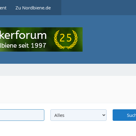
ent
Zu Nordbiene.de
Suc