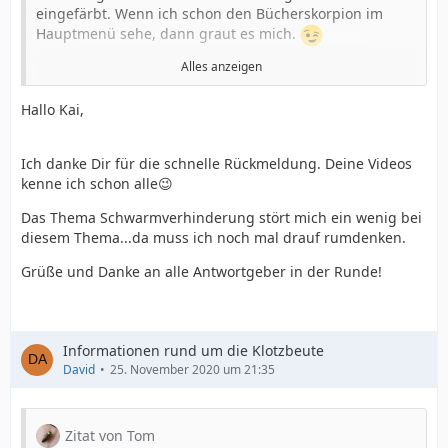
eingefärbt. Wenn ich schon den Bücherskorpion im
Hauptmenü sehe, dann graut es mich.
Alles anzeigen
Hallo allerseits.
Hallo Kai,
Zur Eingangsfrage an sich: eine Klotzbeute zu führen,
braucht neben einiges an Imkererfahrung vor allem
Ich danke Dir für die schnelle Rückmeldung. Deine Videos
auch ein tiefes Verständnis der Biologie der Honigbiene
kenne ich schon alle😉
und der Physiologie des Biens insgesamt.
Das Thema Schwarmverhinderung stört mich ein wenig bei
diesem Thema...da muss ich noch mal drauf rumdenken.
Wichtig sind vor allem die Klärung folgender Aspekte:
Varroabehandlung, Futterkontrolle und Fütterung,
Grüße und Danke an alle Antwortgeber in der Runde!
Schwarmwache (denn eine Verhinderung ist nicht
möglich), Faulbrutprobe, Verhinderung von
Wabenabriss und letztlich auch die Möglichkeit des
Abschwefelns.
Informationen rund um die Klotzbeute
David
25. November 2020 um 21:35
Vielleicht helfen folgende Links weiter:
Klotzbeuten-Blog
Zitat von Tom