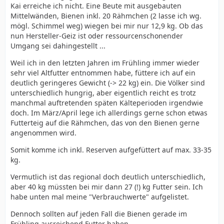
Kai erreiche ich nicht. Eine Beute mit ausgebauten
Mittelwänden, Bienen inkl. 20 Rähmchen (2 lasse ich wg.
mögl. Schimmel weg) wiegen bei mir nur 12,9 kg. Ob das
nun Hersteller-Geiz ist oder ressourcenschonender
Umgang sei dahingestellt ...
Weil ich in den letzten Jahren im Frühling immer wieder
sehr viel Altfutter entnommen habe, füttere ich auf ein
deutlich geringeres Gewicht (-> 22 kg) ein. Die Völker sind
unterschiedlich hungrig, aber eigentlich reicht es trotz
manchmal auftretenden späten Kälteperioden irgendwie
doch. Im März/April lege ich allerdings gerne schon etwas
Futterteig auf die Rähmchen, das von den Bienen gerne
angenommen wird.
Somit komme ich inkl. Reserven aufgefüttert auf max. 33-35
kg.
Vermutlich ist das regional doch deutlich unterschiedlich,
aber 40 kg müssten bei mir dann 27 (!) kg Futter sein. Ich
habe unten mal meine "Verbrauchwerte" aufgelistet.
Dennoch sollten auf jeden Fall die Bienen gerade im
Frühling ausreichend Futter haben.