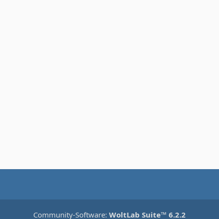
m
Community-Software:
WoltLab Suite™ 6.2.2