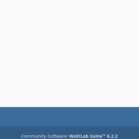
m
Community-Software:
WoltLab Suite™ 6.2.2