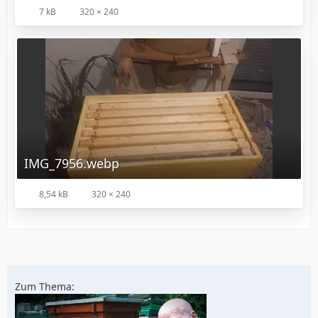
7 kB
320 × 240
IMG_7956.webp
8,54 kB
320 × 240
Zum Thema: