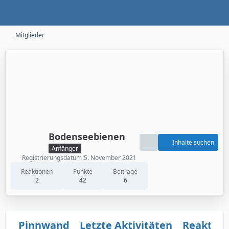
Mitglieder
Bodenseebienen
Inhalte suchen
Anfänger
Registrierungsdatum
5. November 2021
Reaktionen
Punkte
Beiträge
2
42
6
Pinnwand
Letzte Aktivitäten
Reaktio