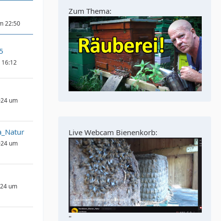
Zum Thema:
um 22:50
5
m 16:12
024 um
a_Natur
Live Webcam Bienenkorb:
024 um
024 um
"