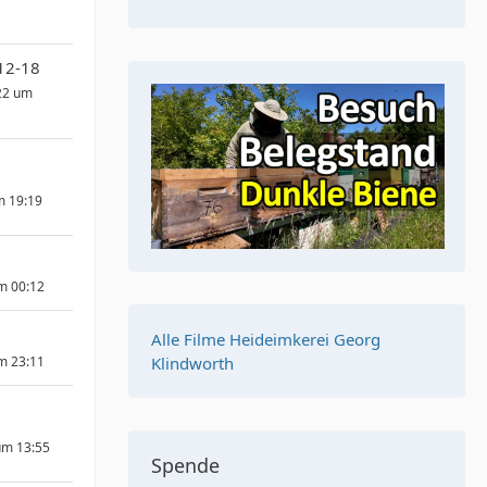
12-18
22 um
m 19:19
um 00:12
Alle Filme Heideimkerei Georg
um 23:11
Klindworth
um 13:55
Spende