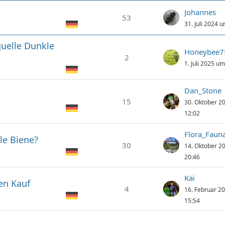
Johannes
53
31. Juli 2024 
uelle Dunkle
Honeybee7
2
1. Juli 2025 u
Dan_Stone
15
30. Oktober 2
12:02
Flora_Faun
e Biene?
30
14. Oktober 2
20:46
Kai
en Kauf
4
16. Februar 2
15:54