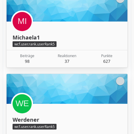
Michaela1
wcf.user.rank.userRank5
Beiträge
Reaktionen
Punkte
98
37
627
Werdener
wcf.user.rank.userRank5