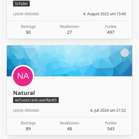
Schüler
Letzte Aktivität
4. August 2022 um 15:40
Beiträge
Reaktionen
Punkte
90
27
497
Natural
wcf.user.rank.userRank5
Letzte Aktivität
4. Juli 2024 um 21:52
Beiträge
Reaktionen
Punkte
89
48
543