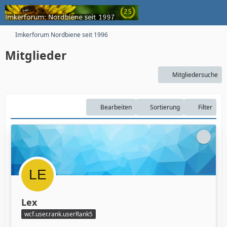
Imkerforum Nordbiene seit 1996
Mitglieder
Mitgliedersuche
Bearbeiten
Sortierung
Filter
Lex
wcf.user.rank.userRank5