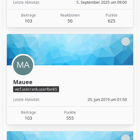
Letzte Aktivität
5. September 2025 um 09:00
Beiträge
Reaktionen
Punkte
103
50
625
Mauee
wcf.user.rank.userRank5
Letzte Aktivität
20. Juni 2019 um 01:50
Beiträge
Punkte
103
555