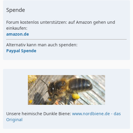
Spende
Forum kostenlos unterstützen: auf Amazon gehen und
einkaufen:
amazon.de
Alternativ kann man auch spenden:
Paypal Spende
Unsere heimische Dunkle Biene:
www.nordbiene.de - das
Original