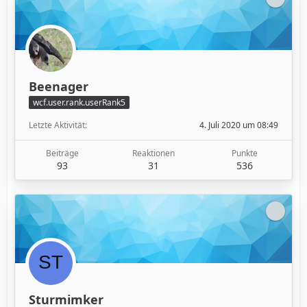
Beenager
wcf.user.rank.userRank5
Letzte Aktivität
4. Juli 2020 um 08:49
Beiträge
Reaktionen
Punkte
93
31
536
Sturmimker