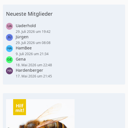
Neueste Mitglieder
Uaderhold
29. Juli 2026 um 19:42
Jürgen
29. Juli 2026 um 08:08
HamBee
9. Juli 2026 um 21:34
Gena
18. Mai 2026 um 22:48
Hardenberger
17. Mai 2026 um 21:45