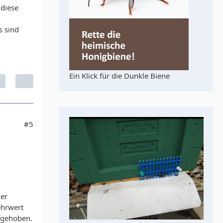
 diese
s sind
Ein Klick für die Dunkle Biene
#5
ner
ehrwert
ufgehoben.