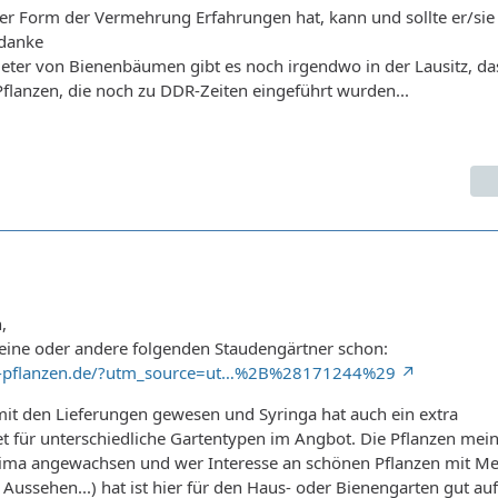
r Form der Vermehrung Erfahrungen hat, kann und sollte er/sie
 danke
eter von Bienenbäumen gibt es noch irgendwo in der Lausitz, da
anzen, die noch zu DDR-Zeiten eingeführt wurden...
,
r eine oder andere folgenden Staudengärtner schon:
ga-pflanzen.de/?utm_source=ut…%2B%28171244%29
mit den Lieferungen gewesen und Syringa hat auch ein extra
t für unterschiedliche Gartentypen im Angbot. Die Pflanzen mei
rima angewachsen und wer Interesse an schönen Pflanzen mit M
 Aussehen...) hat ist hier für den Haus- oder Bienengarten gut a