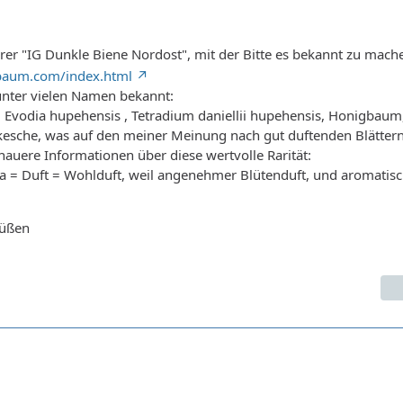
rer "IG Dunkle Biene Nordost", mit der Bitte es bekannt zu mach
baum.com/index.html
nter vielen Namen bekannt:
 Evodia hupehensis , Tetradium daniellii hupehensis, Honigbaum
kesche, was auf den meiner Meinung nach gut duftenden Blättern
nauere Informationen über diese wertvolle Rarität:
ia = Duft = Wohlduft, weil angenehmer Blütenduft, und aromatis
rüßen