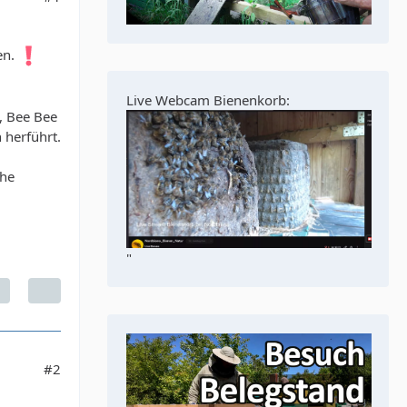
en.
Live Webcam Bienenkorb:
, Bee Bee
 herführt.
che
"
#2