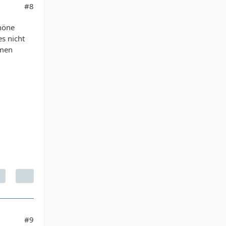
#8
höne
s nicht
umen
#9