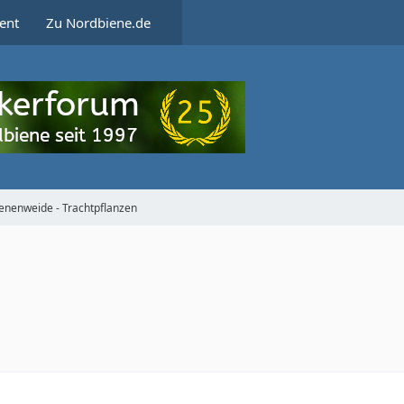
ent
Zu Nordbiene.de
enenweide - Trachtpflanzen