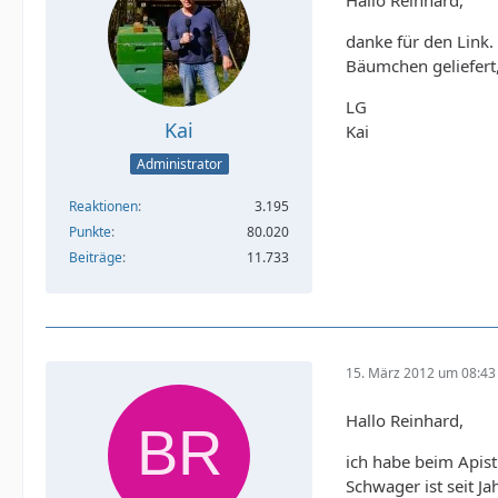
Hallo Reinhard,
danke für den Link.
Bäumchen geliefert,
LG
Kai
Kai
Administrator
Reaktionen
3.195
Punkte
80.020
Beiträge
11.733
15. März 2012 um 08:43
Hallo Reinhard,
ich habe beim Apist
Schwager ist seit J