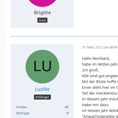
Brigitte
Gast
15. März 2012 um 08:49
Hallo Reinhard,
habe im letzten Jah
2m groß.
Alle sind gut angewa
Mit der Blüte hoffe 
Einer steht hier im
Luzifer
Teil der mecklenbur
Anfänger
In diesem Jahr möch
Habe mir dazu
Punkte
45
im letzten Jahr Wei
Beiträge
9
"Anwachsgarantie g