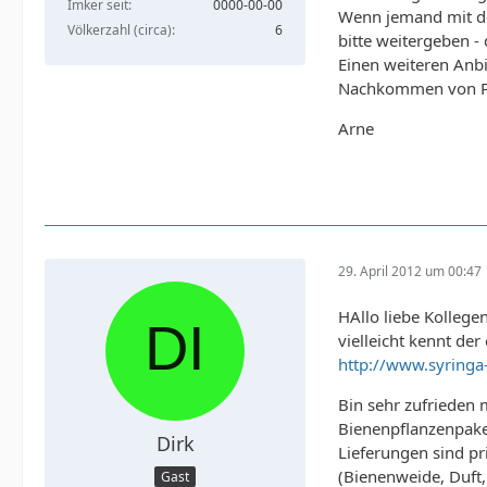
Imker seit
0000-00-00
Wenn jemand mit de
Völkerzahl (circa)
6
bitte weitergeben -
Einen weiteren Anbi
Nachkommen von Pfl
Arne
29. April 2012 um 00:47
HAllo liebe Kollegen
vielleicht kennt de
http://www.syrin
Bin sehr zufrieden 
Bienenpflanzenpake
Dirk
Lieferungen sind p
(Bienenweide, Duft,
Gast