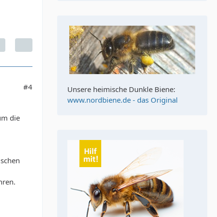
#4
Unsere heimische Dunkle Biene:
www.nordbiene.de - das Original
um die
ischen
hren.