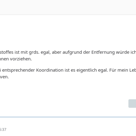
toffes ist mit grds. egal, aber aufgrund der Entfernung würde ic
nnen vorziehen.
i entsprechender Koordination ist es eigentlich egal. Für mein L
rven.
6:37