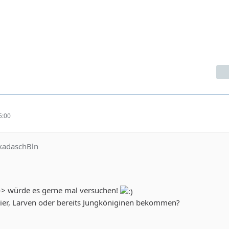
5:00
akadaschBln
--> würde es gerne mal versuchen!
Eier, Larven oder bereits Jungköniginen bekommen?