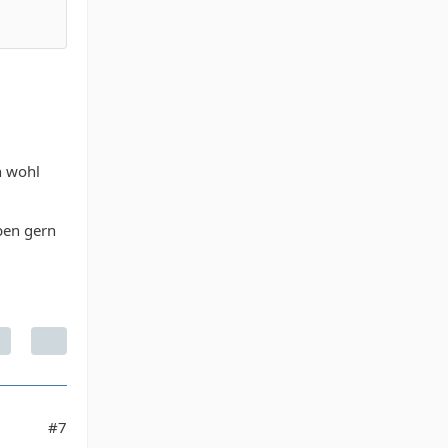
h wohl
eben gern
#7