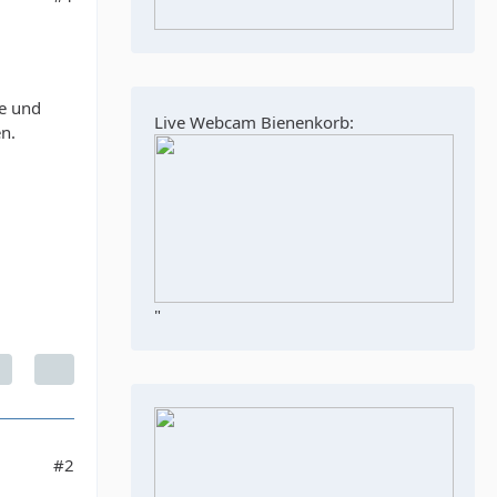
e und
Live Webcam Bienenkorb:
n.
"
#2