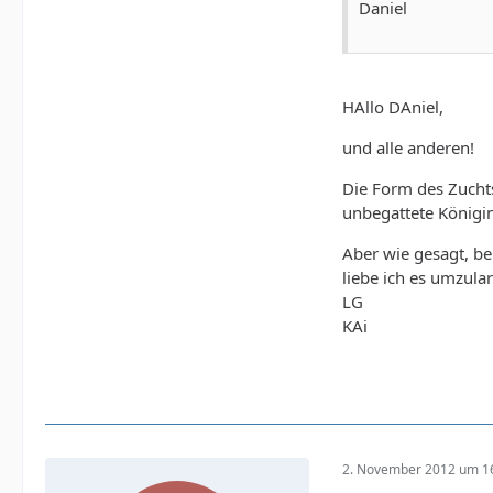
Daniel
HAllo DAniel,
und alle anderen!
Die Form des Zuchts
unbegattete Königi
Aber wie gesagt, be
liebe ich es umzula
LG
KAi
2. November 2012 um 1