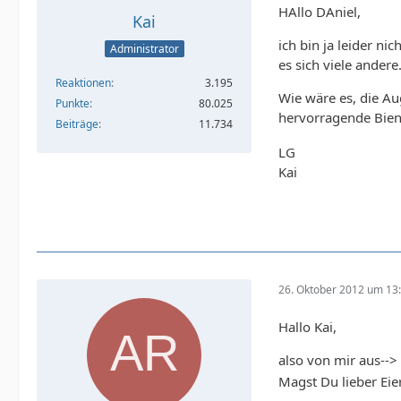
HAllo DAniel,
Kai
ich bin ja leider n
Administrator
es sich viele andere..
Reaktionen
3.195
Wie wäre es, die A
Punkte
80.025
hervorragende Bie
Beiträge
11.734
LG
Kai
26. Oktober 2012 um 13
Hallo Kai,
also von mir aus--
Magst Du lieber Ei