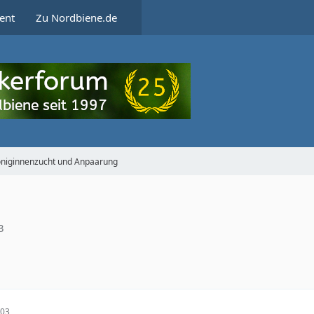
ent
Zu Nordbiene.de
niginnenzucht und Anpaarung
3
:03