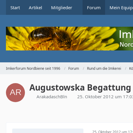
Start
Artikel
Mitglieder
Forum
Mein Equip
Imkerforum Nordbiene seit 1996
Forum
Rund um die Imkerei
Kö
Augustowska Begattung
ArakadaschBln
25. Oktober 2012 um 17:0
25. Oktober 2012 um 17