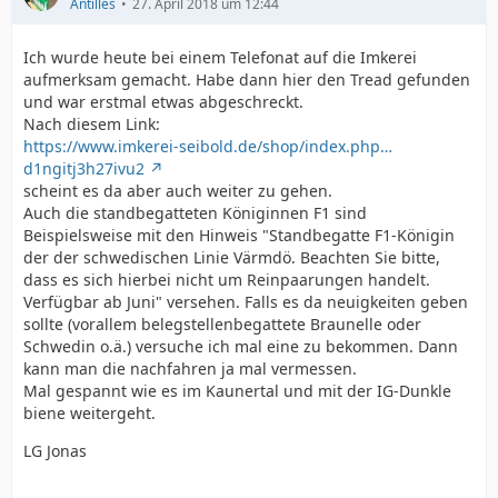
Antilles
27. April 2018 um 12:44
Ich wurde heute bei einem Telefonat auf die Imkerei
aufmerksam gemacht. Habe dann hier den Tread gefunden
und war erstmal etwas abgeschreckt.
Nach diesem Link:
https://www.imkerei-seibold.de/shop/index.php…
d1ngitj3h27ivu2
scheint es da aber auch weiter zu gehen.
Auch die standbegatteten Königinnen F1 sind
Beispielsweise mit den Hinweis "Standbegatte F1-Königin
der der schwedischen Linie Värmdö. Beachten Sie bitte,
dass es sich hierbei nicht um Reinpaarungen handelt.
Verfügbar ab Juni" versehen. Falls es da neuigkeiten geben
sollte (vorallem belegstellenbegattete Braunelle oder
Schwedin o.ä.) versuche ich mal eine zu bekommen. Dann
kann man die nachfahren ja mal vermessen.
Mal gespannt wie es im Kaunertal und mit der IG-Dunkle
biene weitergeht.
LG Jonas