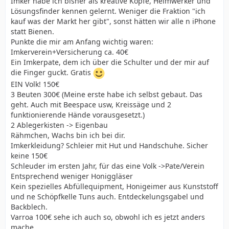
Imker habe ich bisher als kreative Köpfe, Heimwerker und
Lösungsfinder kennen gelernt. Weniger die Fraktion "ich
kauf was der Markt her gibt", sonst hätten wir alle n iPhone
statt Bienen.
Punkte die mir am Anfang wichtig waren:
Imkerverein+Versicherung ca. 40€
Ein Imkerpate, dem ich über die Schulter und der mir auf
die Finger guckt. Gratis
EIN Volk! 150€
3 Beuten 300€ (Meine erste habe ich selbst gebaut. Das
geht. Auch mit Beespace usw, Kreissäge und 2
funktionierende Hände vorausgesetzt.)
2 Ablegerkisten -> Eigenbau
Rähmchen, Wachs bin ich bei dir.
Imkerkleidung? Schleier mit Hut und Handschuhe. Sicher
keine 150€
Schleuder im ersten Jahr, für das eine Volk ->Pate/Verein
Entsprechend weniger Honiggläser
Kein spezielles Abfüllequipment, Honigeimer aus Kunststoff
und ne Schöpfkelle Tuns auch. Entdeckelungsgabel und
Backblech.
Varroa 100€ sehe ich auch so, obwohl ich es jetzt anders
mache.