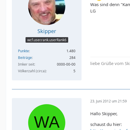
Was sind denn "Kamp
LG
Skipper
wcf.user.rank.userRank6
Punkte
1.480
Beiträge
284
liebe Grüße vom Sk
Imker seit
0000-00-00
Völkerzahl (circa)
5
23. Juni 2012 um 21:59
Hallo Skipper,
schaust du hier: