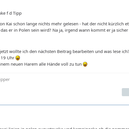
ke f d Tipp
von Kai schon lange nichts mehr gelesen - hat der nicht kürzlich e
das er in Polen sein wird? Na ja, irgend wann kommt er ja siche
etzt wollte ich den nächsten Beitrag bearbeiten und was lese ich
n 19 Uhr
einem neuen Harem alle Hände voll zu tun
ipper
 zwei linien in polen augustovska und kampinoska ob die pomme