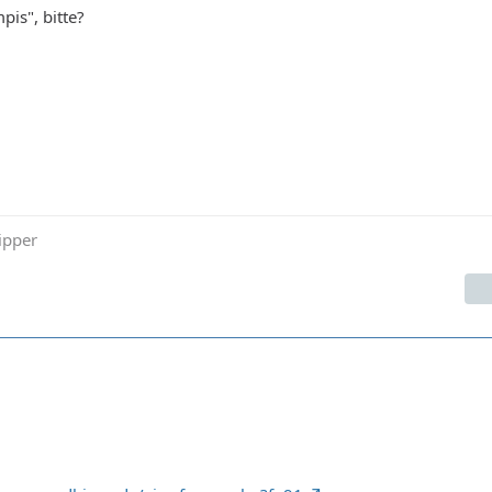
is", bitte?
ipper