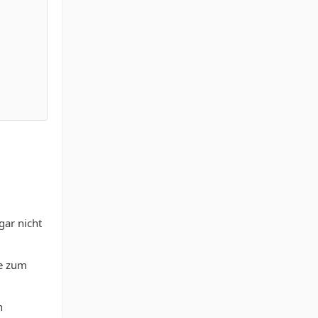
gar nicht
be zum
n