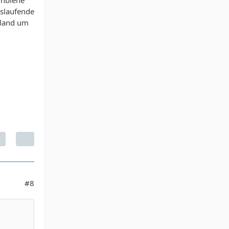
uslaufende
mland um
#8