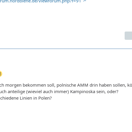
orum.nordbiene.de/viewforum.php?f=91
 ich morgen bekommen soll, polnische AMM drin haben sollen, k
uch anteilige (wieviel auch immer) Kampinoska sein, oder?
schiedene Linien in Polen?