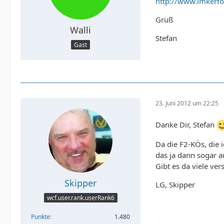
http://www.imkerf
Gruß
Walli
Stefan
Gast
23. Juni 2012 um 22:25
Danke Dir, Stefan
Da die F2-KÖs, die
das ja dann sogar a
Gibt es da viele ver
Skipper
LG, Skipper
wcf.user.rank.userRank6
Punkte
1.480