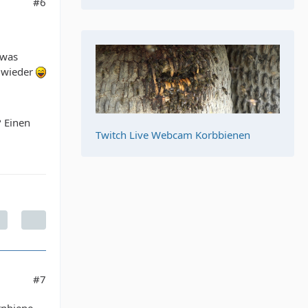
#6
twas
r wieder
? Einen
Twitch Live Webcam Korbbienen
#7
rnbiene