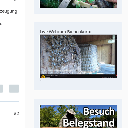
rzeugung
n.
Live Webcam Bienenkorb:
"
#2