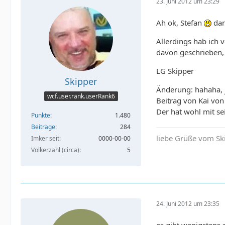
23. Juni 2012 um 23:29
Ah ok, Stefan
dan
Allerdings hab ich 
davon geschrieben, 
LG Skipper
Skipper
Änderung: hahaha, j
wcf.user.rank.userRank6
Beitrag von Kai vo
Der hat wohl mit s
Punkte
1.480
Beiträge
284
liebe Grüße vom Sk
Imker seit
0000-00-00
Völkerzahl (circa)
5
24. Juni 2012 um 23:35
es gibt wenigstens