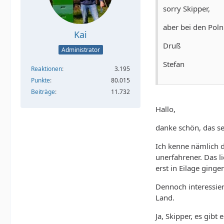
sorry Skipper,
aber bei den Polni
Kai
Druß
Administrator
Stefan
Reaktionen
3.195
Punkte
80.015
Beiträge
11.732
Hallo,
danke schön, das se
Ich kenne nämlich d
unerfahrener. Das l
erst in Eilage ginge
Dennoch interessier
Land.
Ja, Skipper, es gibt