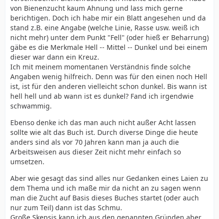
von Bienenzucht kaum Ahnung und lass mich gerne
berichtigen. Doch ich habe mir ein Blatt angesehen und da
stand z.B. eine Angabe (welche Linie, Rasse usw. weiß ich
nicht mehr) unter dem Punkt "Fell" (oder hieß er Beharrung)
gäbe es die Merkmale Hell -- Mittel -- Dunkel und bei einem
dieser war dann ein Kreuz.
Ich mit meinem momentanen Verständnis finde solche
Angaben wenig hilfreich. Denn was für den einen noch Hell
ist, ist für den anderen vielleicht schon dunkel. Bis wann ist
hell hell und ab wann ist es dunkel? Fand ich irgendwie
schwammig.
Ebenso denke ich das man auch nicht außer Acht lassen
sollte wie alt das Buch ist. Durch diverse Dinge die heute
anders sind als vor 70 Jahren kann man ja auch die
Arbeitsweisen aus dieser Zeit nicht mehr einfach so
umsetzen.
Aber wie gesagt das sind alles nur Gedanken eines Laien zu
dem Thema und ich maße mir da nicht an zu sagen wenn
man die Zucht auf Basis dieses Buches startet (oder auch
nur zum Teil) dann ist das Schmu.
Große Skepsis kann ich aus den genannten Gründen aber