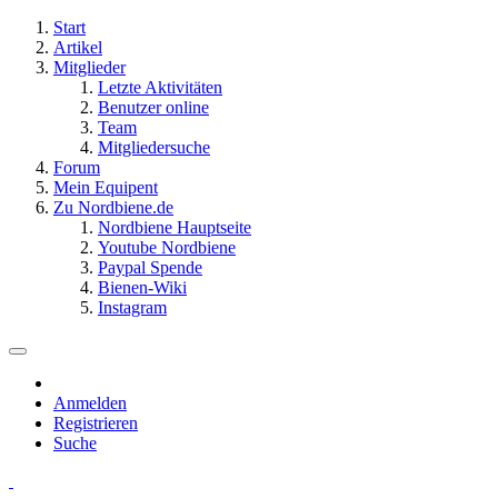
Start
Artikel
Mitglieder
Letzte Aktivitäten
Benutzer online
Team
Mitgliedersuche
Forum
Mein Equipent
Zu Nordbiene.de
Nordbiene Hauptseite
Youtube Nordbiene
Paypal Spende
Bienen-Wiki
Instagram
Anmelden
Registrieren
Suche