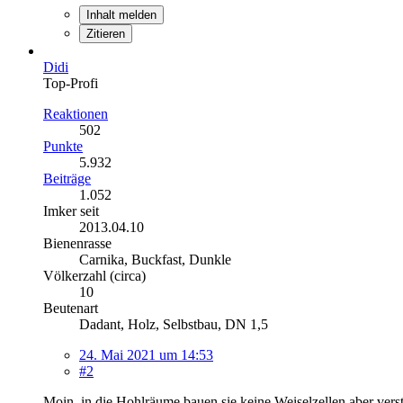
Inhalt melden
Zitieren
Didi
Top-Profi
Reaktionen
502
Punkte
5.932
Beiträge
1.052
Imker seit
2013.04.10
Bienenrasse
Carnika, Buckfast, Dunkle
Völkerzahl (circa)
10
Beutenart
Dadant, Holz, Selbstbau, DN 1,5
24. Mai 2021 um 14:53
#2
Moin, in die Hohlräume bauen sie keine Weiselzellen aber vers