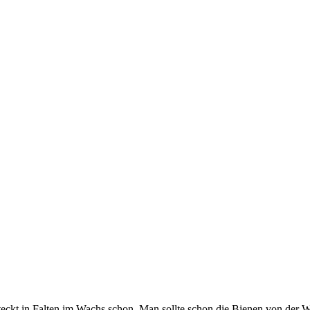
teckt in Falten im Wachs schon. Man sollte schon die Bienen von der W