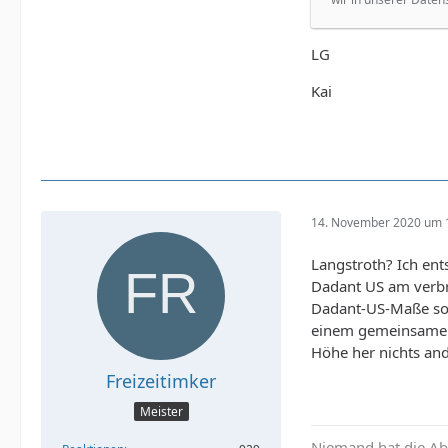
LG
Kai
14. November 2020 um 
Langstroth? Ich ent
Dadant US am verbre
Dadant-US-Maße sozu
einem gemeinsamen 
Höhe her nichts an
Freizeitimker
Meister
Niemand hat die Abs