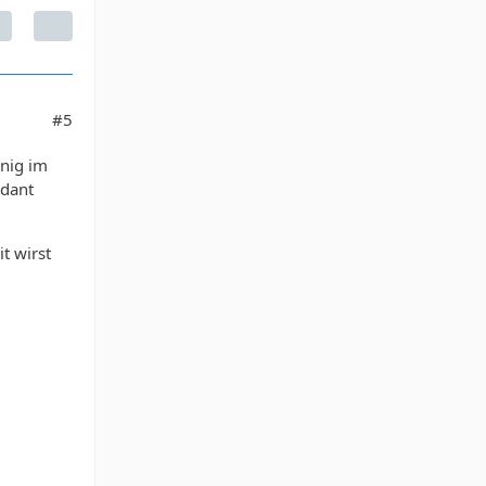
#5
enig im
adant
t wirst