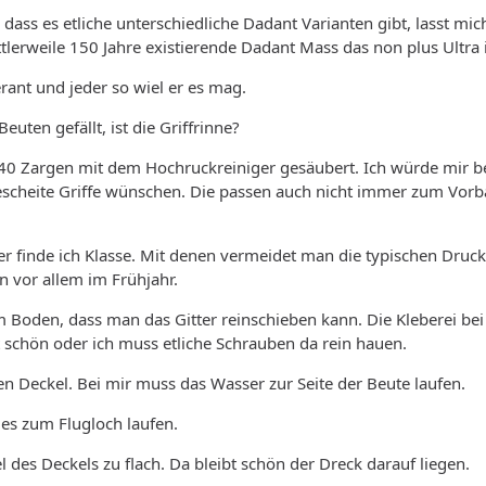
 dass es etliche unterschiedliche Dadant Varianten gibt, lasst mic
ttlerweile 150 Jahre existierende Dadant Mass das non plus Ultra i
erant und jeder so wiel er es mag.
euten gefällt, ist die Griffrinne?
 40 Zargen mit dem Hochruckreiniger gesäubert. Ich würde mir b
scheite Griffe wünschen. Die passen auch nicht immer zum Vorb
er finde ich Klasse. Mit denen vermeidet man die typischen Druck
 vor allem im Frühjahr.
em Boden, dass man das Gitter reinschieben kann. Die Kleberei bei
t schön oder ich muss etliche Schrauben da rein hauen.
den Deckel. Bei mir muss das Wasser zur Seite der Beute laufen.
 es zum Flugloch laufen.
l des Deckels zu flach. Da bleibt schön der Dreck darauf liegen.