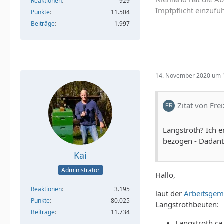
Reaktionen
929
Impfpflicht einzufü
Punkte
11.504
Beiträge
1.997
14. November 2020 um 
Zitat von Fre
Langstroth? Ich e
bezogen - Dadant U
Kai
Administrator
Hallo,
Reaktionen
3.195
laut der
Arbeitsgem
Punkte
80.025
Langstrothbeuten:
Beiträge
11.734
Langstroth ca