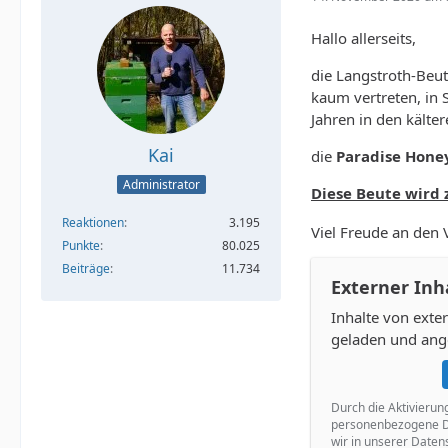
Hallo allerseits,
die Langstroth-Beu
kaum vertreten, in 
Jahren in den kälte
Kai
die
Paradise Hone
Administrator
Diese Beute wird 
Reaktionen
3.195
Viel Freude an den 
Punkte
80.025
Beiträge
11.734
Externer Inh
Inhalte von ext
geladen und ang
Durch die Aktivierun
personenbezogene Da
wir in unserer Daten