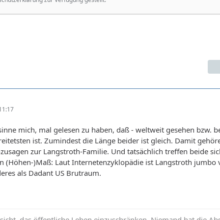
11:17
sinne mich, mal gelesen zu haben, daß - weltweit gesehen bzw. b
itetsten ist. Zumindest die Länge beider ist gleich. Damit gehör
sagen zur Langstroth-Familie. Und tatsächlich treffen beide sic
(Höhen-)Maß: Laut Internetenzyklopädie ist Langstroth jumbo 
deres als Dadant US Brutraum.
icht, das öffentliche Leben einzuschränken. Niemand hat die Abs