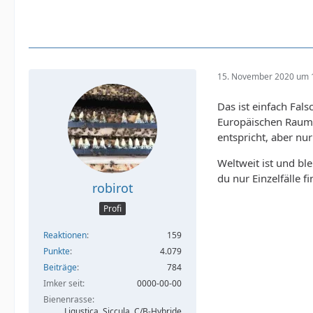
15. November 2020 um 
Das ist einfach Fal
Europäischen Raum.
entspricht, aber nu
Weltweit ist und bl
du nur Einzelfälle 
robirot
Profi
Reaktionen
159
Punkte
4.079
Beiträge
784
Imker seit
0000-00-00
Bienenrasse
Ligustica, Siccula, C/B-Hybride