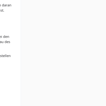
h daran
st.
ei den
au des
stellen