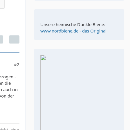
Unsere heimische Dunkle Biene:
www.nordbiene.de - das Original
#2
ezogen -
en die
h auch in
von der
icht, eine