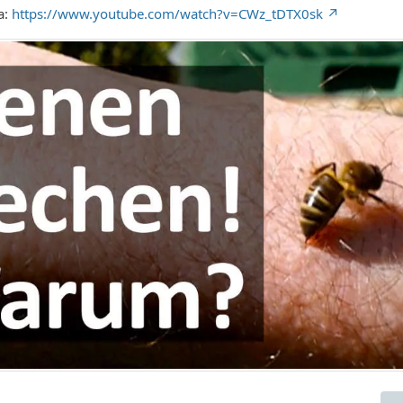
a:
https://www.youtube.com/watch?v=CWz_tDTX0sk