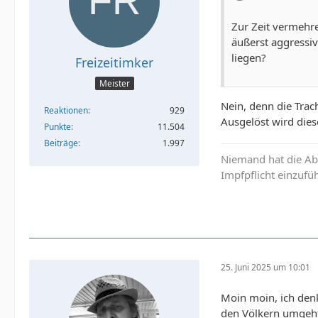
Zur Zeit vermehre
äußerst aggressiv
liegen?
Freizeitimker
Meister
Nein, denn die Trach
Reaktionen
929
Ausgelöst wird dies
Punkte
11.504
Beiträge
1.997
Niemand hat die Abs
Impfpflicht einzufü
25. Juni 2025 um 10:01
Moin moin, ich denk
den Völkern umgeht,