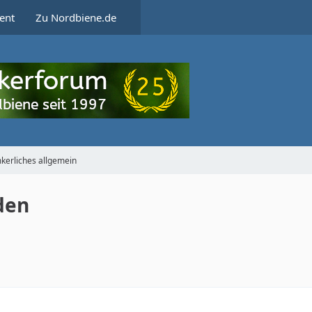
ent
Zu Nordbiene.de
kerliches allgemein
den