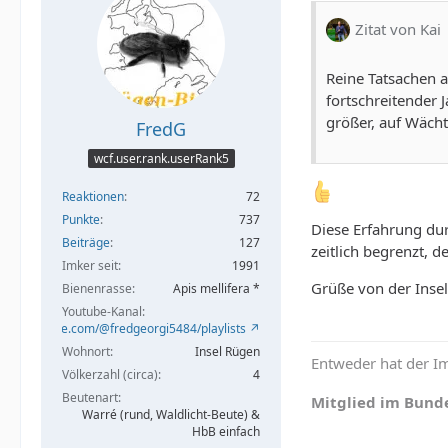
Zitat von Kai
Reine Tatsachen a
fortschreitender 
größer, auf Wächt
FredG
wcf.user.rank.userRank5
Reaktionen
72
Punkte
737
Diese Erfahrung dur
Beiträge
127
zeitlich begrenzt, 
Imker seit
1991
Grüße von der Insel
Bienenrasse
Apis mellifera *
Youtube-Kanal
/www.youtube.com/@fredgeorgi5484/playlists
Wohnort
Insel Rügen
Entweder hat der Im
Völkerzahl (circa)
4
Beutenart
Mitglied im Bund
Warré (rund, Waldlicht-Beute) &
HbB einfach