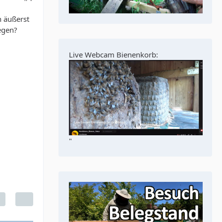
h äußerst
iegen?
Live Webcam Bienenkorb:
"