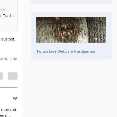
ich
r Tracht
 auslöst.
Twitch Live Webcam Korbbienen
icht, eine
#6
e man mit
jeder…