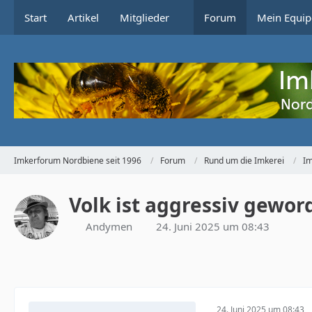
Start
Artikel
Mitglieder
Forum
Mein Equip
Imkerforum Nordbiene seit 1996
Forum
Rund um die Imkerei
Im
Volk ist aggressiv gewor
Andymen
24. Juni 2025 um 08:43
24. Juni 2025 um 08:43