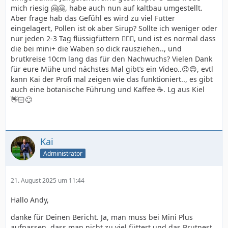
mich riesig 🤗🤗, habe auch nun auf kaltbau umgestellt.
Aber frage hab das Gefühl es wird zu viel Futter
eingelagert, Pollen ist ok aber Sirup? Sollte ich weniger oder
nur jeden 2-3 Tag flüssigfüttern 🤷🏻‍♂️, und ist es normal dass
die bei mini+ die Waben so dick rausziehen.., und
brutkreise 10cm lang das für den Nachwuchs? Vielen Dank
für eure Mühe und nächstes Mal gibt’s ein Video..😉😊, evtl
kann Kai der Profi mal zeigen wie das funktioniert.., es gibt
auch eine botanische Führung und Kaffee ☕️. Lg aus Kiel
👋🏻😊
Kai
Administrator
21. August 2025 um 11:44
Hallo Andy,
danke für Deinen Bericht. Ja, man muss bei Mini Plus
aufpassen, dass man nicht zu viel füttert und das Brutnest