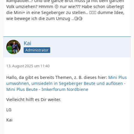
kompatibel..? Und die ganze Brut muss ja mit dem ganzen
Volk umziehen? Hmmm 🤨 nur wie??? Habe schon überlegt
die Mini+ in eine Segeberger zu stellen.. 🤦🏻‍♂️ dumme Idee,
wie bewege ich die zum Umzug ..🧐🧐
Kai
Administrator
13. August 2025 um 11:40
Hallo, da gibt es bereits Themen, z. B. dieses hier:
Mini Plus
umwohnen, umsiedeln in Segeberger Beute und auflösen -
Mini Plus Beute - Imkerforum Nordbiene
Vielleicht hilft es Dir weiter.
LG
Kai