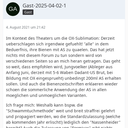
Gast-2025-04-02-1
Gast
4. August 2021 um 21:42
Im Kontext des Theaters um die OX-Sublimation: Derzeit
ueberschlagen sich irgendwie gefuehlt! "alle" in dem
Beduerfnis, ihre Bienen mit AS zu quaelen. Das hat jetzt
nichts mit diesem Forum zu tun sondern wird von
verschiedenen Seiten so an mich heran getragen. Das geht
so weit, dass empfohlen wird, Jungvoelker (Ableger aus
Anfang Juni, derzeit mit 5-6 Waben Dadant-US Brut, bei
Bildung mit OX eingesprueht) unbedingt 200ml AS erhalten
sollen. Und auch die Bienenzeitschriften erklaeren wieder
schoen die sommerliche Anwendung der AS in allen
moeglichen und unmoeglichen Varianten.
Ich frage mich: Weshalb kann bspw. die
"Schwammtuchmethode" weit und breit straffrei gelehrt
und propagiert werden, wo die Standardzulassung (welche
ab kommenden Jahr erlischt!) lediglich den "Nassenheider"
hergibt? Auch die Zulassung von "Formivar" gibt nichts