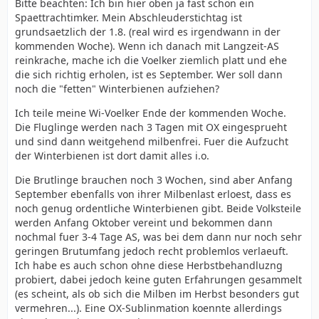
Bitte beachten: Ich bin hier oben ja fast schon ein
Spaettrachtimker. Mein Abschleuderstichtag ist
grundsaetzlich der 1.8. (real wird es irgendwann in der
kommenden Woche). Wenn ich danach mit Langzeit-AS
reinkrache, mache ich die Voelker ziemlich platt und ehe
die sich richtig erholen, ist es September. Wer soll dann
noch die "fetten" Winterbienen aufziehen?
Ich teile meine Wi-Voelker Ende der kommenden Woche.
Die Fluglinge werden nach 3 Tagen mit OX eingesprueht
und sind dann weitgehend milbenfrei. Fuer die Aufzucht
der Winterbienen ist dort damit alles i.o.
Die Brutlinge brauchen noch 3 Wochen, sind aber Anfang
September ebenfalls von ihrer Milbenlast erloest, dass es
noch genug ordentliche Winterbienen gibt. Beide Volksteile
werden Anfang Oktober vereint und bekommen dann
nochmal fuer 3-4 Tage AS, was bei dem dann nur noch sehr
geringen Brutumfang jedoch recht problemlos verlaeuft.
Ich habe es auch schon ohne diese Herbstbehandluzng
probiert, dabei jedoch keine guten Erfahrungen gesammelt
(es scheint, als ob sich die Milben im Herbst besonders gut
vermehren...). Eine OX-Sublinmation koennte allerdings