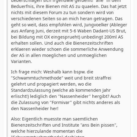
ueberschlagen sich irgendwie gefuehlt! "alle" in dem
Beduerfnis, ihre Bienen mit AS zu quaelen. Das hat jetzt
nichts mit diesem Forum zu tun sondern wird von
verschiedenen Seiten so an mich heran getragen. Das
geht so weit, dass empfohlen wird, Jungvoelker (Ableger
aus Anfang Juni, derzeit mit 5-6 Waben Dadant-US Brut,
bei Bildung mit OX eingesprueht) unbedingt 200ml AS
erhalten sollen. Und auch die Bienenzeitschriften
erklaeren wieder schoen die sommerliche Anwendung
der AS in allen moeglichen und unmoeglichen
Varianten.
Ich frage mich: Weshalb kann bspw. die
"Schwammtuchmethode" weit und breit straffrei
gelehrt und propagiert werden, wo die
Standardzulassung (welche ab kommenden Jahr
erlischt!) lediglich den "Nassenheider" hergibt? Auch
die Zulassung von "Formivar" gibt nichts anderes als
den Nassenheider her!
Also: Eigentlich muesste man saemtlichen
Bienenzeitschriften und Institute "ans Bein pissen",
welche hierzulande momentan die