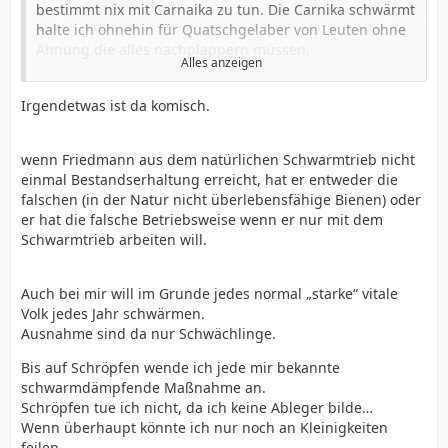
bestimmt nix mit Carnaika zu tun. Die Carnika schwärmt
halte ich ohnehin für Quatschgelaber von Leuten ohne
Ahnung die alles nachplappern müssen.
Alles anzeigen
Ich habe meist "landbienen" und wenn da mal 20 % in
Irgendetwas ist da komisch.
Schwarmstimmung kommen ist das ganz viel. Dieses
jahr waren das bei 70 Völkern genau 3 ! Schwarmzellen
von Völkern die mir gefallen nutze ich sehr gerne.
wenn Friedmann aus dem natürlichen Schwarmtrieb nicht
einmal Bestandserhaltung erreicht, hat er entweder die
falschen (in der Natur nicht überlebensfähige Bienen) oder
Die Demeters artbeiten eigentlich nur mit dem
er hat die falsche Betriebsweise wenn er nur mit dem
Schwamtrieb. Als sie das vor 30 Jahren festlegten,
Schwarmtrieb arbeiten will.
dachten sie dass sie auf 100 % Schwarmtrieb kommen.
Nee, ist nicht! Günter Friedmann schreibt dass er 20 bis
30 % hat und damit noch nicht mal Bestandserhaltung
Auch bei mir will im Grunde jedes normal „starke“ vitale
erreicht. Er macht dann in Eistreifen für den Rest.
Volk jedes Jahr schwärmen.
Ausnahme sind da nur Schwächlinge.
Reflektiere mal deine Betriebsweise
Bis auf Schröpfen wende ich jede mir bekannte
lg
schwarmdämpfende Maßnahme an.
Schröpfen tue ich nicht, da ich keine Ableger bilde…
Wenn überhaupt könnte ich nur noch an Kleinigkeiten
Alexander
feilen…