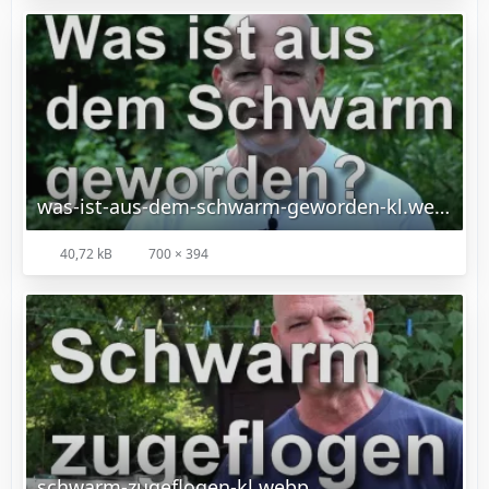
was-ist-aus-dem-schwarm-geworden-kl.webp
40,72 kB
700 × 394
schwarm-zugeflogen-kl.webp