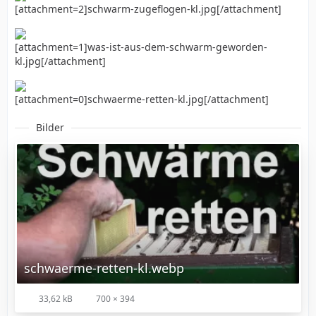
[attachment=2]schwarm-zugeflogen-kl.jpg[/attachment]
[attachment=1]was-ist-aus-dem-schwarm-geworden-
kl.jpg[/attachment]
[attachment=0]schwaerme-retten-kl.jpg[/attachment]
Bilder
schwaerme-retten-kl.webp
33,62 kB
700 × 394