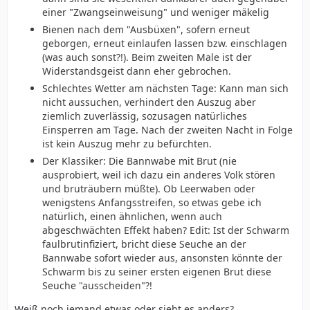
einer "Zwangseinweisung" und weniger mäkelig
Bienen nach dem "Ausbüxen", sofern erneut
geborgen, erneut einlaufen lassen bzw. einschlagen
(was auch sonst?!). Beim zweiten Male ist der
Widerstandsgeist dann eher gebrochen.
Schlechtes Wetter am nächsten Tage: Kann man sich
nicht aussuchen, verhindert den Auszug aber
ziemlich zuverlässig, sozusagen natürliches
Einsperren am Tage. Nach der zweiten Nacht in Folge
ist kein Auszug mehr zu befürchten.
Der Klassiker: Die Bannwabe mit Brut (nie
ausprobiert, weil ich dazu ein anderes Volk stören
und bruträubern müßte). Ob Leerwaben oder
wenigstens Anfangsstreifen, so etwas gebe ich
natürlich, einen ähnlichen, wenn auch
abgeschwächten Effekt haben? Edit: Ist der Schwarm
faulbrutinfiziert, bricht diese Seuche an der
Bannwabe sofort wieder aus, ansonsten könnte der
Schwarm bis zu seiner ersten eigenen Brut diese
Seuche "ausscheiden"?!
Weiß noch jemand etwas oder sieht es anders?