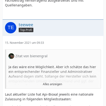
Fachbeitrag hervorragend ausgearbeitet und mit
Quellenangaben.
teewee
Top-Profi
15. November 2021 um 09:33
Zitat von bienengral
Ja das wäre eine Möglichkeit. Aber ich schätze das hier
ein entsprechender Finanzieller und Administrativer
Aufwand dagen steht. Sollange der Hersteller sich kein
entsprechenden Umsatz in Deutschland und ggf. der
Alles anzeigen
restlichen EU vorstellen kann wird er das nicht tun.
Laut aktueller Liste hat Api-Bioxal jeweils eine nationale
Ich habe einen Hersteller in Internet gefunden welche
Zulassung in folgenden Mitgliedsstaaten:
wohl eine Zulassung in Italien besitzt. Da ich jedoch