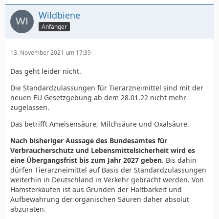
Standardzulassungen handelt es sich vor allem um
Wildbiene
Desinfektionsmittel, Infusionslösungen sowie
Arzneimittel zur Anwendung bei Bienen."
Anfänger
"Die Rechtsverordnung ergeht nach Anhörung von
13. November 2021 um 17:39
Sachverständigen und mit Zustimmung des
Bundesrates."
Das geht leider nicht.
Die Standardzulassungen für Tierarzneimittel sind mit der
neuen EU Gesetzgebung ab dem 28.01.22 nicht mehr
zugelassen.
LG
Das betrifft Ameisensäure, Milchsäure und Oxalsäure.
Kai
Nach bisheriger Aussage des Bundesamtes für
Verbraucherschutz und Lebensmittelsicherheit wird es
eine Übergangsfrist bis zum Jahr 2027 geben.
Bis dahin
dürfen Tierarzneimittel auf Basis der Standardzulassungen
weiterhin in Deutschland in Verkehr gebracht werden. Von
Hamsterkäufen ist aus Gründen der Haltbarkeit und
Aufbewahrung der organischen Säuren daher absolut
abzuraten.