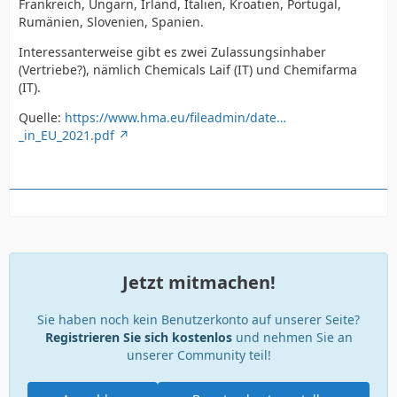
kein italienisch Spreche kann ich hier mit dem
Frankreich, Ungarn, Irland, Italien, Kroatien, Portugal,
Hersteller nicht entsprechen kontakt aufnehmen.
Rumänien, Slovenien, Spanien.
Interessanterweise gibt es zwei Zulassungsinhaber
http://www.alveis.it/en/cura-delle-api-eng/bioxal-eng/
(Vertriebe?), nämlich Chemicals Laif (IT) und Chemifarma
(IT).
Api-Bioxal is an Oxalic acid based
Quelle:
https://www.hma.eu/fileadmin/date…
_in_EU_2021.pdf
veterinary medicine against Varroa
the only one in the EU approved for vaporization;
Die haben in Italien eine Zulassung wie auch immer
diese aussieht.
Jetzt mitmachen!
Grüße Thomas
Sie haben noch kein Benutzerkonto auf unserer Seite?
Grüße Thomas
Registrieren Sie sich kostenlos
und nehmen Sie an
unserer Community teil!