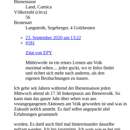
Bienenrasse
Land, Carnica
Völkerzahl (circa)
56
Beutenart
Langstroth, Segeberger, 4 Golzbeuten
23. September 2020 um 13:22
#181
Zitat von EPY
Mittlerweile ist ein reines Lernen am Volk
maximal selten.... jeder guckt, wo er Infos findet
und richtet sich mehr nach anderen, als den
eigenen Beobachtungen zu trauen.
Ich gebe seit Jahren während der Bienensaison jeden
Mittwoch abend ab 17.30 Imkerpraxis am Bienenvolk. So
kann man das ganze Jahr über sehen was aus
vorangegangenen Aktionen am Volk geworden ist und was in
Zukunft no0ch ansteht. Es darf selbst angepackt ubd
Erfahrungen gesammelt
werden. Es dartf auch fünf mal hintereinander dasselbe
gefragt werden. Ich bin langmütig. Ich weis wie es bei mir