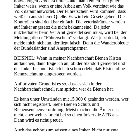
notwendigen Arbeitsschritte sollte man kennen. Ein guter
Imker weiss, wenn er eine Arbeit am Volk verichtet wie das
Volk darauf antwortet. Der Führerschein wird kommen, dass
weiß ich aus sicherer Quelle. Es wird ein Gesetz geben. Die
Kontrollen sind denkbar einfach. Die veterinärämter werden
auf Imker angesetzt die nicht bekannt sind. Da jeder
nutztierhalter beim Vet-Amt gemeldet sein muss, wird bei der
Meldung dieser "Führerschein" verlangt. Wer jetzt denkt, ich
melde mich nicht an, der liegt falsch. Denn die Wanderobleute
der Bundesländer sind Ansprechpartner.
BEISPIEL: Wenn in meiner Nachbarschaft Bienen Kisten
auftauchen, dann frage ich an, ob der Standort gemeldet und
der Imker bekannt ist. Ich hab schon erlebt, daß Kisten ohne
Kennzeichnung eingezogen wurden.
Auf privaten Grund ist es so, dass es sich in der
Nachbarschaft schnell rum spricht, wer da Bienen hat.
Es kann unter Umständen mit 15.000 € geahndet werden, wer
sich nicht registriert. Siehe Bienen Schutz und
Bienenseuchenverordnung. Meist machen die Ämter das
nicht, aber weh es bricht bei so einen Imker die AFB aus.
Dann wird es richtig teuer.
Auch das gehört zum wissen eines Imker. Nicht nur gute