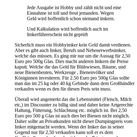
Jede Ausgabe ist Hobby und zählt nicht und eine
Einnahme ist toll und freut jemanden. Wegen
Geld wird hoffentlich schon niemand imkern.
Und Kalkulation wird hoffentlich auch im
Imkerführerschein nicht geprüft
Sicherlich muss ein Hobbyimker kein Geld damit verdienen.
Aber es gibt auch Imker, Berufs und Nebenerwerbsimker,
welche das müssen. Es ging mir nur um die Aussag für 2,50
Euro pro 500g Glas. Dies macht anderen Imkern die Preise
kaputt. Welche die das Geld für Blühwiesen, Bäume, und
neue Bienenbeuten, Werkzeuge , Bienenvölker und
Königinnen investieren. Für 2.50 Euro pro 500g Glas sollte
man das im 25 kg oder 40 kg Gebinde dann dem Großhändler
verkaufen wenn es den für diesen Preis sein muss.
Überall wird angemerkt das die Lebensmittel (Fleisch, Milch
etc,) im Discounter zu billig sind und daher keine Artgerechte
Haltung, Fütterung, Schlachtung etc. möglich ist. Bei 2,50
Euro pro 500 g Glas ist auch dies bei Bienen nicht möglich.
Daher sollte an Privatkunden nicht dieser Dumpingpreis vom
Imker mitgemacht werden. Wenn der Imker das in seiner
Gegend nur für 2,50 verkaufen kann soll er es dem