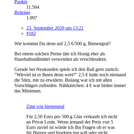
Punkte
11.504
Beiträge
1.997
23. September 2020 um 13:22
#182
Wie kommst Du denn auf 2,5 €/500 g, Bienengral?
Bei einem solchen Preise täte ich Honig eher als
Haushaltssüßmittel verwenden als verschleudern.
Gerade bei Neukunden spiele ich den Ball gern zurück:
"Wieviel ist er Ihnen denn wert?" 2,5 € hatte noch niemand
die Stirn, mir zu erwidern. Bislang war ich mit allen
Vorschlägen zufrieden. Nähkästchen: 4 € war bisher immer
das Minimum.
Zitat von bienengral
Für 2,50 Euro pro 500 g Glas verkaufe ich nicht
an Privat Leute. Wenn jemand der Preis von 5
Euro zuviel ist würde ich Ihn Fragen ob er was
für Bienen und Insekten tun will oder nicht.