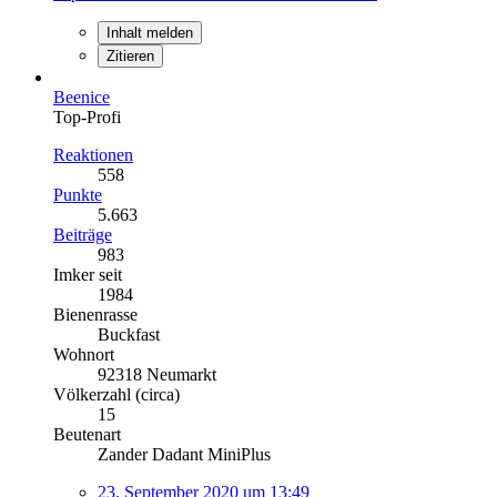
Inhalt melden
Zitieren
Beenice
Top-Profi
Reaktionen
558
Punkte
5.663
Beiträge
983
Imker seit
1984
Bienenrasse
Buckfast
Wohnort
92318 Neumarkt
Völkerzahl (circa)
15
Beutenart
Zander Dadant MiniPlus
23. September 2020 um 13:49