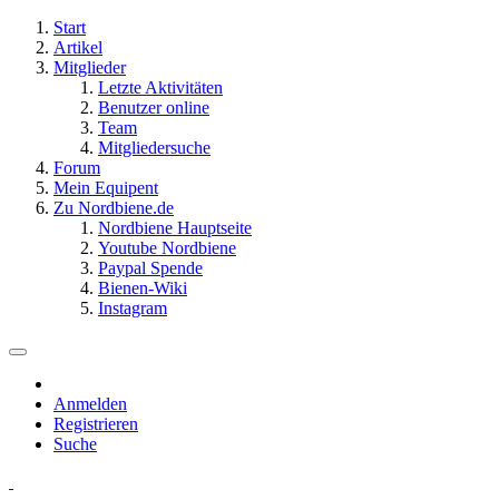
Start
Artikel
Mitglieder
Letzte Aktivitäten
Benutzer online
Team
Mitgliedersuche
Forum
Mein Equipent
Zu Nordbiene.de
Nordbiene Hauptseite
Youtube Nordbiene
Paypal Spende
Bienen-Wiki
Instagram
Anmelden
Registrieren
Suche