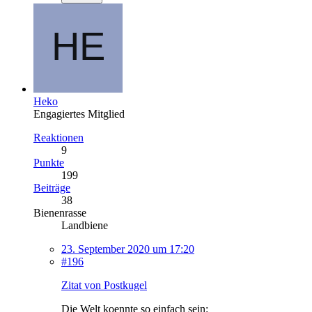
Heko
Engagiertes Mitglied
Reaktionen
9
Punkte
199
Beiträge
38
Bienenrasse
Landbiene
23. September 2020 um 17:20
#196
Zitat von Postkugel
Die Welt koennte so einfach sein: