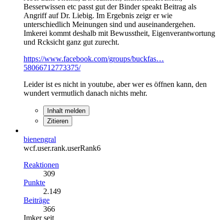
Besserwissen etc passt gut der Binder speakt Beitrag als
Angriff auf Dr. Liebig. Im Ergebnis zeigr er wie
unterschiedlich Meinungen sind und auseinandergehen.
Imkerei kommt deshalb mit Bewusstheit, Eigenverantwortung
und Rcksicht ganz gut zurecht.
https://www.facebook.com/groups/buckfas…
58066712773375/
Leider ist es nicht in youtube, aber wer es öffnen kann, den
wundert vermutlich danach nichts mehr.
Inhalt melden
Zitieren
bienengral
wcf.user.rank.userRank6
Reaktionen
309
Punkte
2.149
Beiträge
366
Imker seit