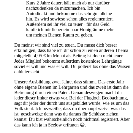
Kurs 2 Jahre dauert hält mich ab nur darüber
nachzudenken da mitzumachen. Ich bin
Autodidakt und bekomme das sehr gut alleine
hin. Es wird sowieso schon alles reglementiert.
Außerdem sei ihr viel zu teuer - für das Geld
kaufe ich mir lieber ein paar Honigräume mehr
um meinen Bienen Raum zu geben.
Du meinst wir sind viel zu teuer.. Du musst dich besser
erkundigen, dass habe ich dir schon zu einen anderen Thema
mitgeteilt. 4,95 € im Monat als Beitrag ist doch nicht teuer.
Jedes Mitglied bekommt außerdem kostenlose Lehrgänge
soviel er will und was er will. Du polterst los ohne das Wissen
dahinter steht.
Unsere Ausbildung zwei Jahre, dass stimmt. Das erste Jahr
ohne eigene Bienen im Lehrgarten und das zweit ist dann die
Betreuung durch einen Paten. Genau deswegen macht dir
jeder dieser Imker etwas vor. Bei der Flugloch Beobachtung,
sagt dir jeder der durch uns ausgebildet wurde, wie es um das
Volk steht. Ich bezweifle, dass du überhaupt weisst was das
ist, geschweige denn was du daraus für Schlüsse ziehen
kannst. Du bist wahrscheinlich noch nichtmal registriert. Aber
das kann ich ja in Seelow erfragen 😁.