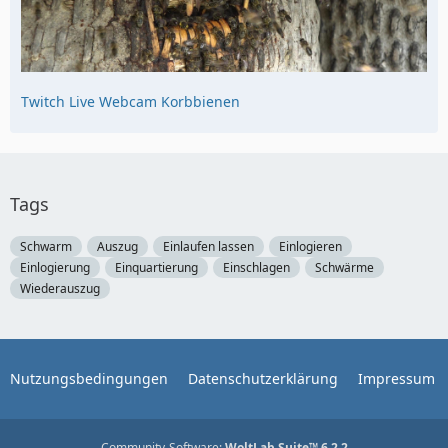
Twitch Live Webcam Korbbienen
Tags
Schwarm
Auszug
Einlaufen lassen
Einlogieren
Einlogierung
Einquartierung
Einschlagen
Schwärme
Wiederauszug
Nutzungsbedingungen
Datenschutzerklärung
Impressum
Community-Software:
WoltLab Suite™ 6.2.2