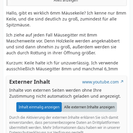
Alles anzeigen
Gefällt mir nicht so richtig gut mit den Dingern.
Hallo, gibt es wirklich 6mm Mäusekeile? Ich kenne nur 8mm
Keile, und die sind deutlich zu groß, zumindest für alle
Sind Fluglochkeile 6 mm nicht besser ? Die Mädels
Spitzmäuse.
brauchen sich dann nicht so durchzwängen.
Ich ziehe auf jeden Fall Mäusegitter mit 8mm
Maschenweite vor. Denn Holzkeile werden angeknabbert
Der Totenfall kann besser ausgeräumt werden und
und sind dann ohnehin zu groß, außerdem werden sie
wenn die mit dem ersten Pollen kommen kommen die
auch durch Rottung in ihrer Öffnung größer.
Problemlos rein .
Kurzum: Keile halte ich für unzuverlässig. Ich verwende
Sind Fluglochkeile 6 mm besser ?
ausschließlich Mäusegitter 8mm und manchmal 6,3mm
Externer Inhalt
Gruß Matthias
www.youtube.com
Inhalte von externen Seiten werden ohne Ihre
Zustimmung nicht automatisch geladen und angezeigt.
Inhalt einmalig anzeigen
Alle externen Inhalte anzeigen
Durch die Aktivierung der externen Inhalte erklären Sie sich damit
einverstanden, dass personenbezogene Daten an Drittplattformen
übermittelt werden. Mehr Informationen dazu haben wir in unserer
Datenschutzerklärung zur Verfügung gestellt.