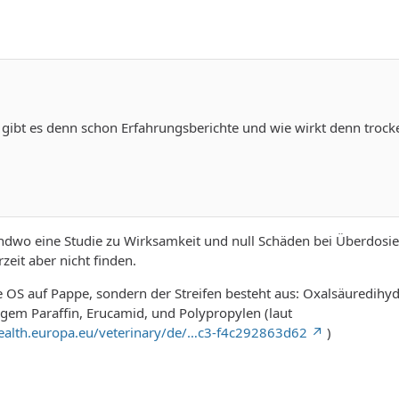
ibt es denn schon Erfahrungsberichte und wie wirkt denn trock
endwo eine Studie zu Wirksamkeit und null Schäden bei Überdosi
zeit aber nicht finden.
ne OS auf Pappe, sondern der Streifen besteht aus: Oxalsäuredihyd
igem Paraffin, Erucamid, und Polypropylen (laut
health.europa.eu/veterinary/de/…c3-f4c292863d62
)