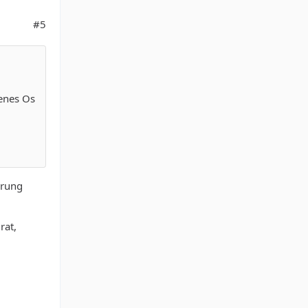
#5
enes Os
erung
rat,