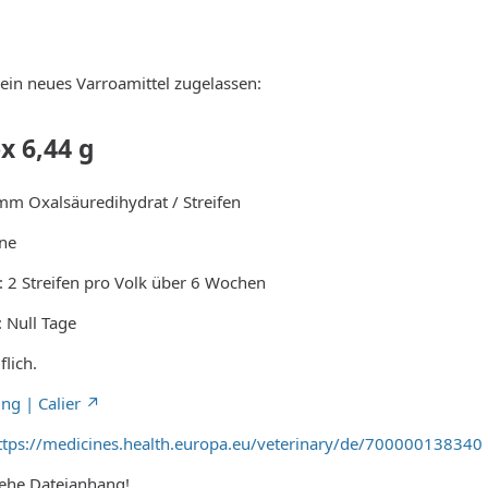
ein neues Varroamittel zugelassen:
ox 6,44 g
mm Oxalsäuredihydrat / Streifen
ne
 2 Streifen pro Volk über 6 Wochen
: Null Tage
lich.
ng | Calier
ttps://medicines.health.europa.eu/veterinary/de/700000138340
iehe Dateianhang!