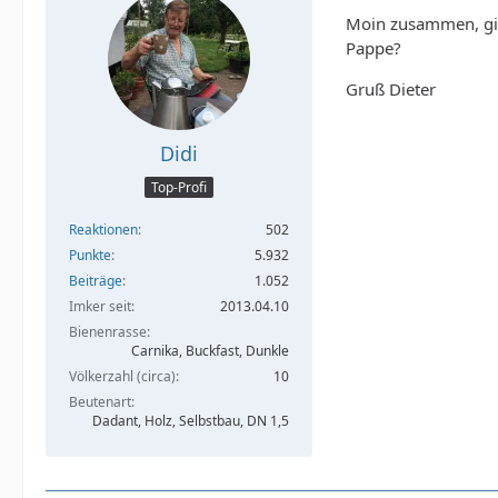
Moin zusammen, gib
Pappe?
Gruß Dieter
Didi
Top-Profi
Reaktionen
502
Punkte
5.932
Beiträge
1.052
Imker seit
2013.04.10
Bienenrasse
Carnika, Buckfast, Dunkle
Völkerzahl (circa)
10
Beutenart
Dadant, Holz, Selbstbau, DN 1,5