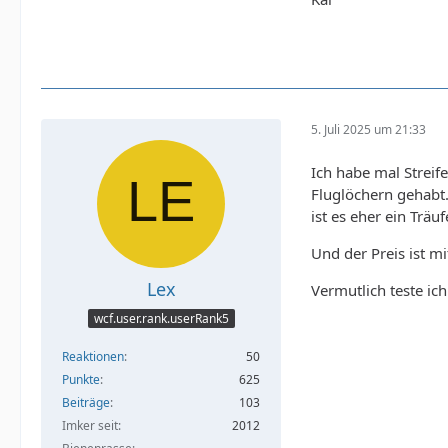
5. Juli 2025 um 21:33
Ich habe mal Streif
Fluglöchern gehabt.
ist es eher ein Träu
Und der Preis ist mi
Lex
Vermutlich teste ic
wcf.user.rank.userRank5
Reaktionen
50
Punkte
625
Beiträge
103
Imker seit
2012