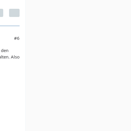
#6
r den
lten. Also