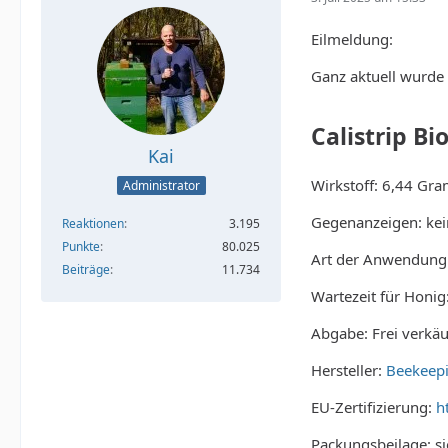
Eilmeldung:
Ganz aktuell wurde 
Calistrip Bi
Kai
Wirkstoff: 6,44 Gra
Administrator
Gegenanzeigen: kei
Reaktionen
3.195
Punkte
80.025
Art der Anwendung:
Beiträge
11.734
Wartezeit für Honig
Abgabe: Frei verkäuf
Hersteller:
Beekeepi
EU-Zertifizierung:
h
Packungsbeilage: s