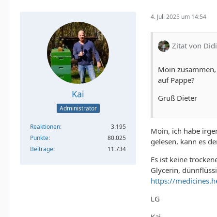
4. Juli 2025 um 14:54
Zitat von Didi
Moin zusammen, g
auf Pappe?
Kai
Gruß Dieter
Administrator
Reaktionen
3.195
Moin, ich habe irg
Punkte
80.025
gelesen, kann es der
Beiträge
11.734
Es ist keine trocke
Glycerin, dünnflüss
https://medicines.
LG
Kai