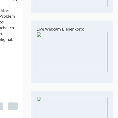
. Aber
 Problem
eos
ache Ich
Live Webcam Bienenkorb:
en
elig hab
"