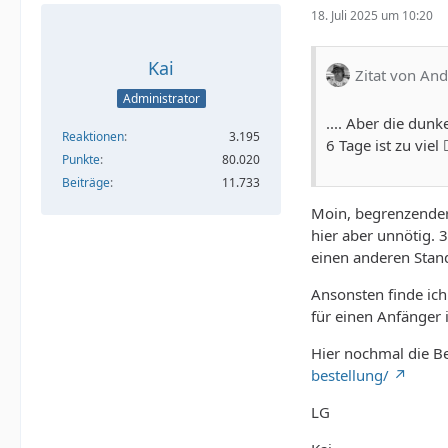
18. Juli 2025 um 10:20
Kai
Zitat von A
Administrator
.... Aber die dun
Reaktionen
3.195
6 Tage ist zu viel 🤷
Punkte
80.020
Beiträge
11.733
Moin, begrenzender 
hier aber unnötig.
einen anderen Stan
Ansonsten finde ich
für einen Anfänger 
Hier nochmal die B
bestellung/
LG