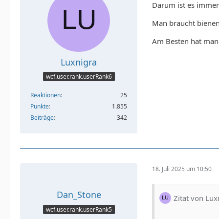
Darum ist es immer
Man braucht bienen
Am Besten hat man 
Luxnigra
wcf.user.rank.userRank6
Reaktionen
25
Punkte
1.855
Beiträge
342
18. Juli 2025 um 10:50
Dan_Stone
Zitat von Lux
wcf.user.rank.userRank5