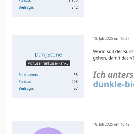
Punkte
1.855
Beiträge
342
18. Juli 2025 um 10:27
Worin soll der Kun
Dan_Stone
gehen, damit das V
wcf.user.rank.userRank5
Ich unters
Reaktionen
38
dunkle-bi
Punkte
563
Beiträge
97
18. Juli 2025 um 10:42