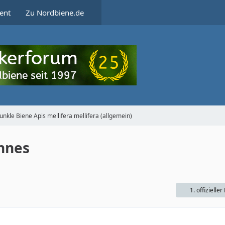
ent
Zu Nordbiene.de
unkle Biene Apis mellifera mellifera (allgemein)
nnes
1. offizieller