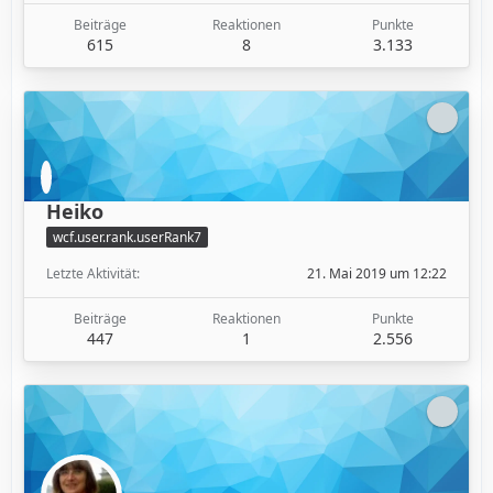
Beiträge
Reaktionen
Punkte
615
8
3.133
Heiko
wcf.user.rank.userRank7
Letzte Aktivität
21. Mai 2019 um 12:22
Beiträge
Reaktionen
Punkte
447
1
2.556