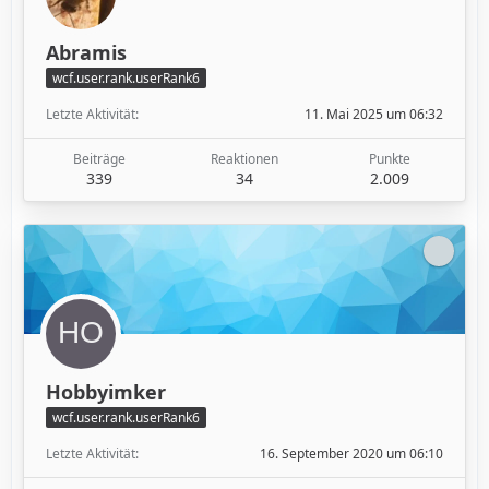
Abramis
wcf.user.rank.userRank6
Letzte Aktivität
11. Mai 2025 um 06:32
Beiträge
Reaktionen
Punkte
339
34
2.009
Hobbyimker
wcf.user.rank.userRank6
Letzte Aktivität
16. September 2020 um 06:10