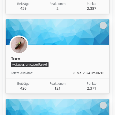
Beiträge
Reaktionen
Punkte
459
2
2.387
Tom
wcf.user.rank.userRank6
Letzte Aktivität
8. Mai 2024 um 06:10
Beiträge
Reaktionen
Punkte
420
121
2.371