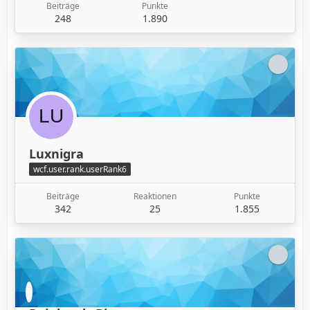
Beiträge
Punkte
248
1.890
Luxnigra
wcf.user.rank.userRank6
Beiträge
Reaktionen
Punkte
342
25
1.855