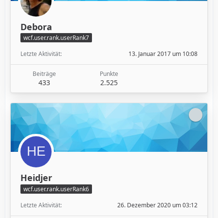
Debora
wcf.user.rank.userRank7
Letzte Aktivität
13. Januar 2017 um 10:08
Beiträge
Punkte
433
2.525
Heidjer
wcf.user.rank.userRank6
Letzte Aktivität
26. Dezember 2020 um 03:12