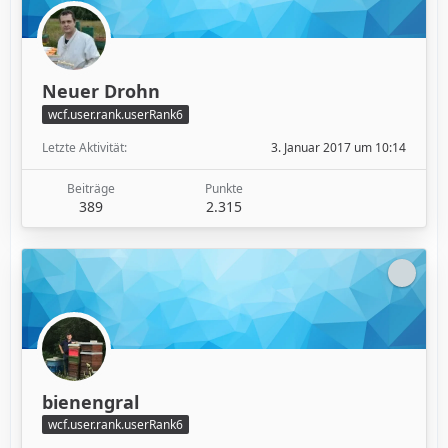
Neuer Drohn
wcf.user.rank.userRank6
Letzte Aktivität
3. Januar 2017 um 10:14
Beiträge
Punkte
389
2.315
bienengral
wcf.user.rank.userRank6