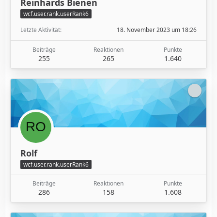
Reinhards Bienen
wcf.user.rank.userRank6
Letzte Aktivität
18. November 2023 um 18:26
Beiträge
Reaktionen
Punkte
255
265
1.640
Rolf
wcf.user.rank.userRank6
Beiträge
Reaktionen
Punkte
286
158
1.608