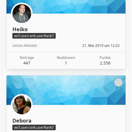
Heiko
wcf.user.rank.userRank7
Letzte Aktivität
21. Mai 2019 um 12:22
Beiträge
Reaktionen
Punkte
447
1
2.556
Debora
wcf.user.rank.userRank7