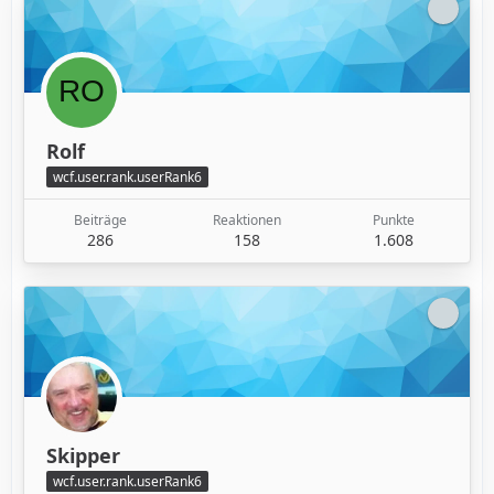
Rolf
wcf.user.rank.userRank6
Beiträge
Reaktionen
Punkte
286
158
1.608
Skipper
wcf.user.rank.userRank6