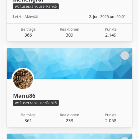
wcf.user.rank.userRank6
Letzte Aktivität
2. Juni 2025 um 20:01
Beiträge
Reaktionen
Punkte
366
309
2.149
Manu86
wcf.user.rank.userRank6
Beiträge
Reaktionen
Punkte
361
233
2.058