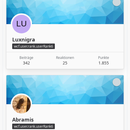
Luxnigra
wcf.user.rank.userRank6
Beiträge
Reaktionen
Punkte
342
25
1.855
Abramis
wcf.user.rank.userRank6