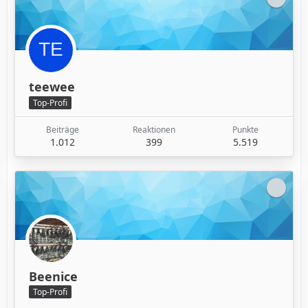
teewee
Top-Profi
Beiträge
Reaktionen
Punkte
1.012
399
5.519
Beenice
Top-Profi