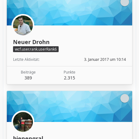
Neuer Drohn
wcf.user.rank.userRank6
Letzte Aktivität
3. Januar 2017 um 10:14
Beiträge
Punkte
389
2.315
bienengral